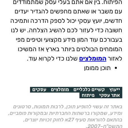
הפיתוח. בין אם אתם בעלי עסק שמתמודדים
עם משבר או שאתם מחפשים להגדיר יעדים
חדשים, יועץ עסקי יכול לספק הדרכה ותמיכה
חשובה כדי לעזור לכם להשיג הצלחה. יש לנו
בעבורכם עוד המון מידע מקצועי וטיפים מפי
המומחים הבולטים ביותר בארץ אז המשיכו
לאזור
המומלצים
שלנו כדי לקרוא עוד.
תוכן ממומן
ייעוץ
קשיים כלכליים
מומלצים
עסקים
אתר עסקי
פיתוח
באתר זה עשוי להופיע תוכן, לרבות תמונות, סרטונים
ומידע, שמקורו ברשתות החברתיות ובמקורות פומביים,
בהתאם להוראות סעיף 27א לחוק זכויות יוצרים,
התשס"ח–2007.