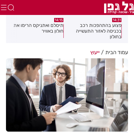
:58
13:05
14:15
תיסלם ואתניקס הרימו את
פצוע בתאונת אופנוע במרכז
גופ
חולון באוויר
חולון
עמוד הבית
ייעוץ