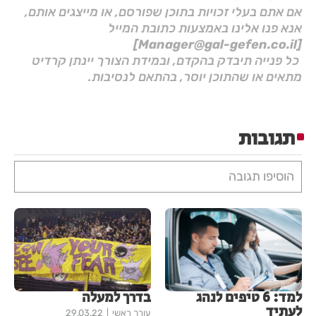
אם אתם בעלי זכויות בתוכן שפורסם, או מייצגים אותם,
אנא פנו אלינו באמצעות כתובת המייל
[Manager@gal-gefen.co.il]
כל פנייה תיבדק בהקדם, ובמידת הצורך יינתן קרדיט
מתאים או שהתוכן יוסר, בהתאם לנסיבות.
תגובות
הוסיפו תגובה
למד: 6 טיפים לנהג
בדרך למעלה
לעתיד
עורך ראשי
29.03.22