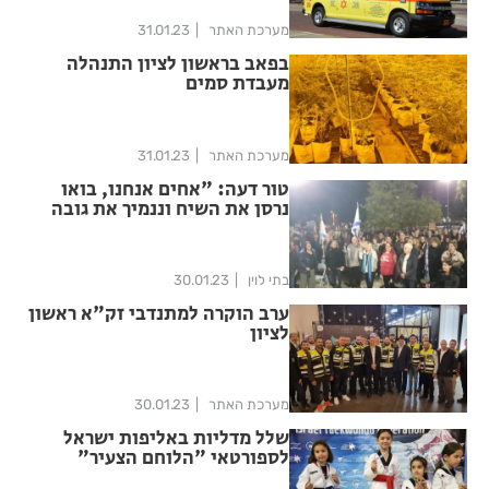
מערכת האתר
31.01.23
בפאב בראשון לציון התנהלה
מעבדת סמים
מערכת האתר
31.01.23
טור דעה: "אחים אנחנו, בואו
נרסן את השיח וננמיך את גובה
הלהבות"
בתי לוין
30.01.23
ערב הוקרה למתנדבי זק"א ראשון
לציון
מערכת האתר
30.01.23
שלל מדליות באליפות ישראל
לספורטאי "הלוחם הצעיר"
מראשון לציון