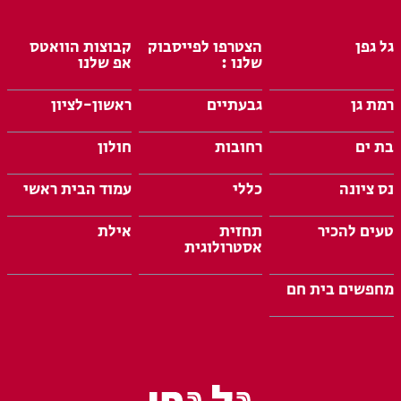
גל גפן
הצטרפו לפייסבוק
קבוצות הוואטס
שלנו :
אפ שלנו
רמת גן
גבעתיים
ראשון-לציון
בת ים
רחובות
חולון
נס ציונה
כללי
עמוד הבית ראשי
טעים להכיר
תחזית
אילת
אסטרולוגית
מחפשים בית חם