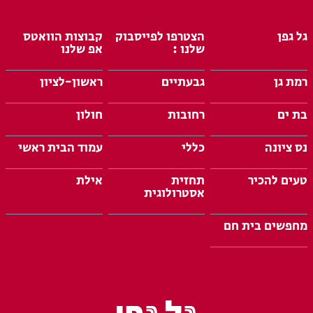
גל גפן
הצטרפו לפייסבוק
קבוצות הוואטס
שלנו :
אפ שלנו
רמת גן
גבעתיים
ראשון-לציון
בת ים
רחובות
חולון
נס ציונה
כללי
עמוד הבית ראשי
טעים להכיר
תחזית
אילת
אסטרולוגית
מחפשים בית חם