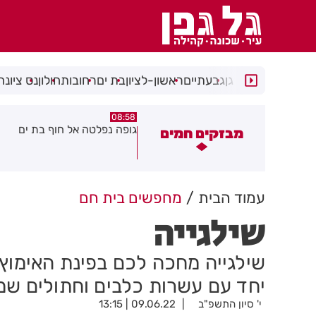
רמת גן
גבעתיים
ראשון-לציון
בת ים
רחובות
חולון
נס ציונה
08:29
08:58
ופה נפלטה אל חוף בת ים
חשד להצתה בשלושה מוקדים 
מבזקים חמים
גן: שבעה דיירים נפגעו קל משא
עשן
עמוד הבית
מחפשים בית חם
שילגייה
שילגייה מחכה לכם בפינת האימוץ ש
יחד עם עשרות כלבים וחתולים שמ
י' סיון התשפ"ב
09.06.22 | 13:15