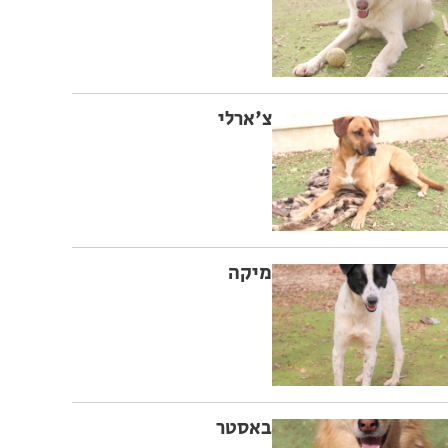
צ'ארלי
מיקה
באסטר