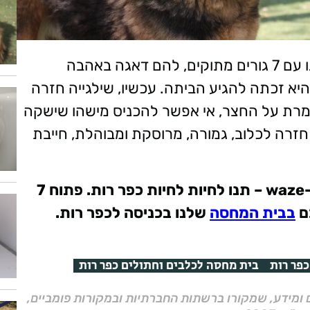
לפני 8 שנים, שילגייה המהממת הגיעה אלינו עם 7 גורים מתוקים, להם דאגה באהבה
 היא זכתה להגיע הביתה. עכשיו, שילגייה חזרה
מרת על החצר, אי אפשר להכניס מישהו שישקה
ם כשהיא בחצר. אז בגיל 10, היא חזרה לכלוב, גמורה, מרוסקת ומבוהלת, חייבת
-waze – תנו לחיות לחיות כפר רות. פתוח 7
ם
בבית המחסה
שלנו בכניסה לכפר רות.
כפר רות
בית מחסה לכלבים וחתולים כפר רות
ם ומידע, שמקורו ברשתות החברתיות ובמקורות פומביים,