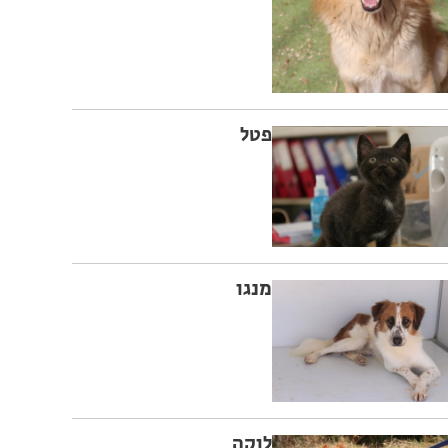
פטל
מנגו
לוקה