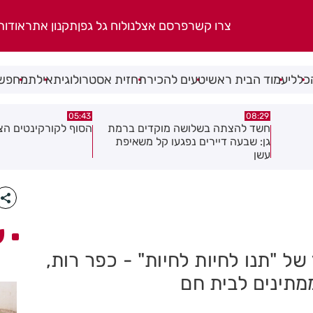
צרו קשר
פרסם אצלנו
לוח גל גפן
תקנון אתר
אודות
כללי
עמוד הבית ראשי
טעים להכיר
תחזית אסטרולוגית
אילת
מחפשי
00:32
05:43
ברמת
הסוף לקורקינטים הציבוריים בחולון
בשורה ענקית לבעלי
יפת
והתושבים בעיר!
ע
ל "תנו לחיות לחיות" - כפר רות,
מתינים לבית חם