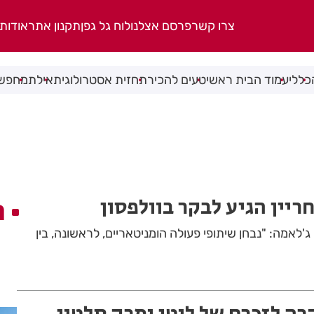
צרו קשר
פרסם אצלנו
לוח גל גפן
תקנון אתר
אודות
כללי
עמוד הבית ראשי
טעים להכיר
תחזית אסטרולוגית
אילת
מחפשי
חריין הגיע לבקר בוולפסון
ה
'לאמה: "נבחן שיתופי פעולה הומניטאריים, לראשונה, בין
רה לזכרם של לוטי ומרק סלטון