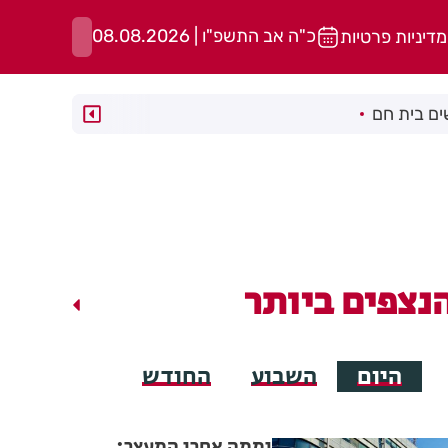
כ"ה אב התשפ"ו | 08.08.2026
מדיניות פרטיות
ם בית חם
נצפים ביותר
היום
השבוע
החודש
יממה אחרי המעצר: