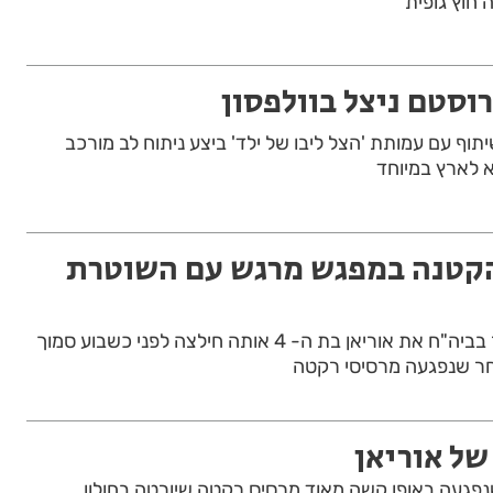
 חוץ גופית
רוסטם ניצל בוולפסון
תוף עם עמותת 'הצל ליבו של ילד' ביצע ניתוח לב מורכב
 הקטנה במפגש מרגש עם השוטרת
השוטרת לי ביקרה הבוקר בביה"ח את אוריאן בת ה- 4 אותה חילצה לפני כשבוע סמוך
אחר שנפגעה מרסיסי רקטה
 של אוריאן
יאן בן משה בת ה-4 שנפגעה באופן קשה מאוד מרסיס רקטה שיורטה בחולון,