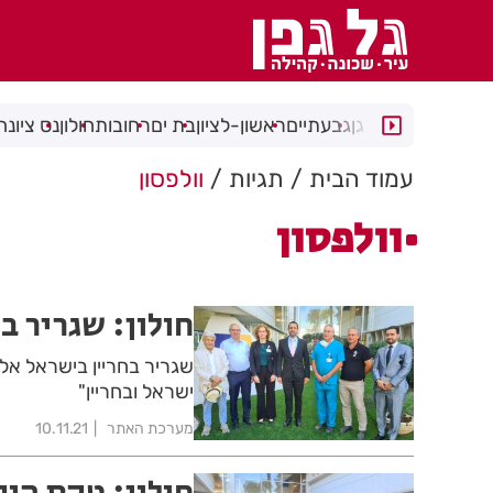
רמת גן
גבעתיים
ראשון-לציון
בת ים
רחובות
חולון
נס ציונה
עמוד הבית
תגיות
וולפסון
וולפסון
חולון: שגריר ב
שגריר בחריין בישראל אל ג
ישראל ובחריין"
מערכת האתר
10.11.21
חולון: טקס הוק