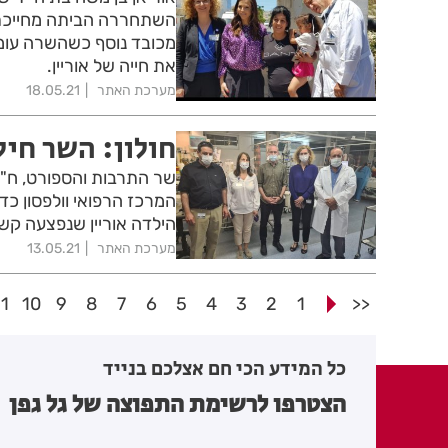
השתחררה הביתה מחייכת ב
מכובד נוסף כשהשרה עומר 
את חייה של אוריין.
מערכת האתר
18.05.21
חולון: השר חיל
שר התרבות והספורט, ח"כ 
המרכז הרפואי וולפסון כד
הילדה אוריין שנפצעה קש
מערכת האתר
13.05.21
11
10
9
8
7
6
5
4
3
2
1
<<
כל המידע הכי חם אצלכם בנייד
הצטרפו לרשימת התפוצה של גל גפן