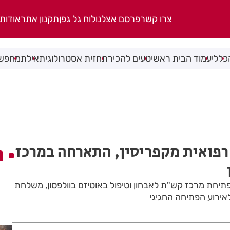
צרו קשר
פרסם אצלנו
לוח גל גפן
תקנון אתר
אודות
כללי
עמוד הבית ראשי
טעים להכיר
תחזית אסטרולוגית
אילת
מחפשי
רפואית מקפריסין, התארחה במרכז
ה
פתיחת מרכז קש"ת לאבחון וטיפול באוטיזם בוולפסון, משלחת
אירוע הפתיחה החגיגי