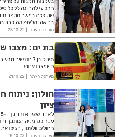
הרביעי להריונה לקבל טיפ
שטופלה במשך מספר חודשי
בריאה והלימפומה כבר בנ
מערכת האתר
23.10.22
בת ים: מצבו ש
תינוק בן 7 חודשי
כשמצבו אנוש
מערכת האתר
21.10.22
חולון: ניתוח ח
ציון
עבר בגרמניה הסתבך והוא 
החולים וולפסון, הצילו את 
מערכת האתר
18.10.22