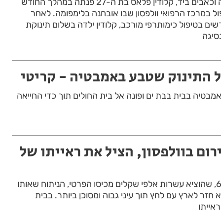
בעקבות תלונות על פריחה וכאבים ביד, קלודין פלאס בת ה-27 פנתה במהלך החודש
ול במרכז הרפואי וולפסון שבו אובחנה בלימפומה. לאחר
ם בטיפול כימותרפי מורכב, קלודין ילדה בשלום תינוקת
סיגה
ל התינוק שטבע באמבטיה - קריטי
ם טבע באמבטיה בבית בבת ים ופונה אל בית החולים תוך כדי החייאה
ירום בוולפסון, הציל את ראייתו של
לאחר שציון אזרד בן ה-68, שהוציא עשרות אלפי שקלים מכיסו הפרטי, הניתוח שאותו
חזר לארץ עם לחץ תוך עיני גבוה ומסוכן ביותר. בבית
ראייתו