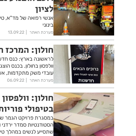
לציון
בינוני
מערכת האתר
13.09.22
חולון: המרכז ה
לראשונה בארץ: כנס חדש
וולפסון בחולון. בכנס הוצ
עובדי משק מתקדמות, אשר
מערכת האתר
06.09.22
חולון: וולפסון
בטיפולי פוריות
במסגרת פרויקט הגמר של 
שתסייע לנשים במהלך טיפו