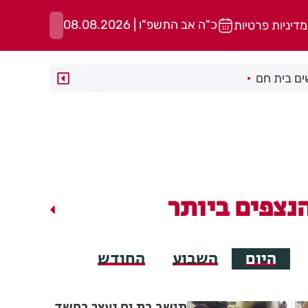
כ"ה אב התשפ"ו | 08.08.2026
מדיניות פרטיות
ם בית חם
נצפים ביותר
היום
השבוע
החודש
יממה אחרי המעצר: