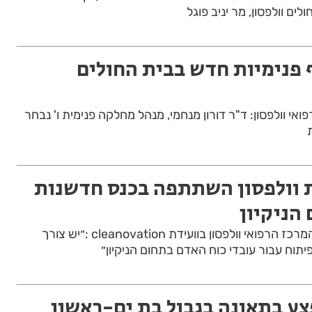
ים וולפסון, מר יניב פוגל
 פנימיות חדש בבית החולים
פואי וולפסון: ד"ר דורון מנחמי, מנהל מחלקה פנימית ו' נבחר
ת וולפסון השתתפה בכנס חדשנות
הניקיון
ד״ר ענת אנגל, מנכ״לית המרכז הרפואי וולפסון בוועידת cleanovation :״יש צורך
וח עבור עובדי כוח האדם בתחום הניקיון״
צע בתאונה בגבול בת ים-ראשון