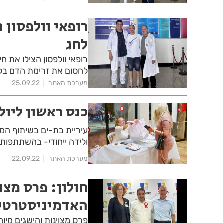
רופאי וולפסון 
לחג
לחסום את זרימת הדם בליבו.
מערכת האתר
25.09.22
כנס ראשון ליול
עיריית בת-ים בשיתוף המר
ולידה ייחודי- בהשתתפות ר
מערכת האתר
22.09.22
חולון: פרס מצו
האדמיניסטרטיב
פרס מצוינות והישגים מי