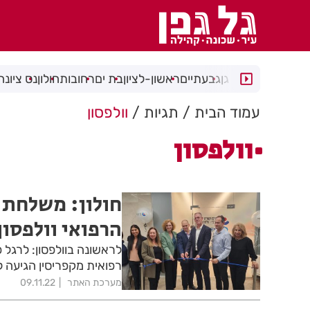
רמת גן
גבעתיים
ראשון-לציון
בת ים
רחובות
חולון
נס ציונה
עמוד הבית
תגיות
וולפסון
וולפסון
חולון: משלחת 
הרפואי וולפסון
לראשונה בוולפסון: לרגל 
רפואית מקפריסין הגיעה ל
מערכת האתר
09.11.22