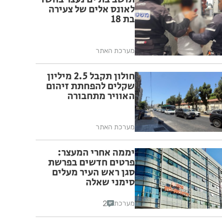
פרטים חדשים בפרשת
סגן ראש העיר מעלים
סימני שאלה
2
מערכת
מוסד ההמבורגרים של
ראשון לציון יוצא לדרך
חדשה: רן יונגר נכנס
לבעלות על Garage
Burger
5
בתי לוין
המשטרה עצרה שני
חשודים באירוע ירי
שהתרחש בחולון
מערכת האתר