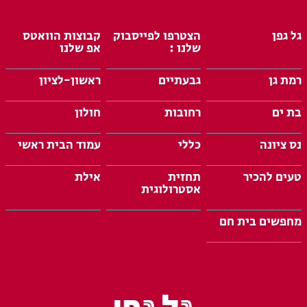
גל גפן
הצטרפו לפייסבוק
קבוצות הוואטס
שלנו :
אפ שלנו
רמת גן
גבעתיים
ראשון-לציון
בת ים
רחובות
חולון
נס ציונה
כללי
עמוד הבית ראשי
טעים להכיר
תחזית
אילת
אסטרולוגית
מחפשים בית חם