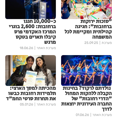
"סוכות ירוקות
כ-10,000 חגגו
ברחובות": חגיגה
ברחובות: 2,600 בוגרי
קהילתית ומקיימת לכל
המרכז האקדמי פרס
המשפחה
קיבלו תארים בטקס
מרגש
מערכת
25.09.25
מערכת האתר
18.06.26
נולדתם לרקוד? בחינות
מהכיתה למסך הארצי:
הקבלה ללהקות המחול
תלמידות רחובות כבשו
"הדרי רחובות" של
את תחרות סרטי החמ"ד
החברה העירונית יוצאות
מערכת האתר
05.01.26
לדרך
מערכת האתר
01.06.26