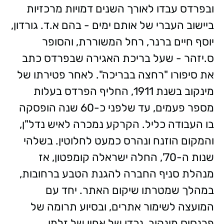
ובפרדס עבדו לאורך השנים דמויות מרכזיות
ביישוב העברי של אותם ימים - בהם א.ד. גורדון,
יוסף חיים ברנר, רחל המשוררת, והסופר
ס.יזהר - שעל בריכת האגירה שבפרדס כתב
את סיפורו "רחצה בבריכה". לאחר פטירתו של
מינקוב בשנת 1911, החליף הפרדס בעלות
מספר פעמים, עד שלפני כ-60 שנה הופסקה
בו העבודה כליל. הקרקע נמכרה לאיש נדל"ן,
והמקום הוזנח ונהרס כמעט לחלוטין. בשלהי
שנות ה-70', החלה ישראלה קומפטון, אז
מנהלת סניף החברה להגנת הטבע ברחובות,
במהלך שמטרתו שיקום האתר. יחד עם
המועצה לשימור אתרים, ובסיוע תרומה של
פרנסיס מינקוב, נכדו של אחיו של זלמן