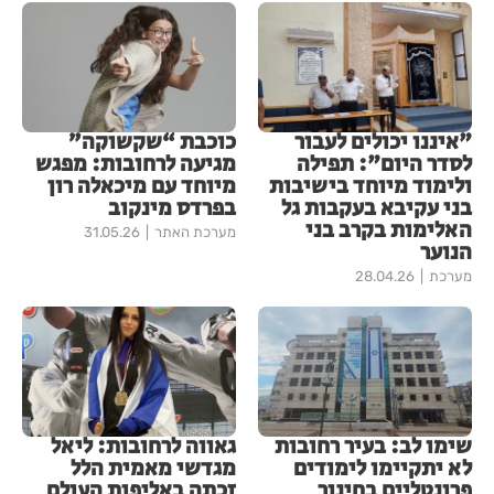
"איננו יכולים לעבור
כוכבת “שקשוקה”
לסדר היום": תפילה
מגיעה לרחובות: מפגש
ולימוד מיוחד בישיבות
מיוחד עם מיכאלה רון
בני עקיבא בעקבות גל
בפרדס מינקוב
האלימות בקרב בני
מערכת האתר
31.05.26
הנוער
מערכת
28.04.26
שימו לב: בעיר רחובות
גאווה לרחובות: ליאל
לא יתקיימו לימודים
מגדשי מאמית הלל
פרונטליים בחינוך
זכתה באליפות העולם