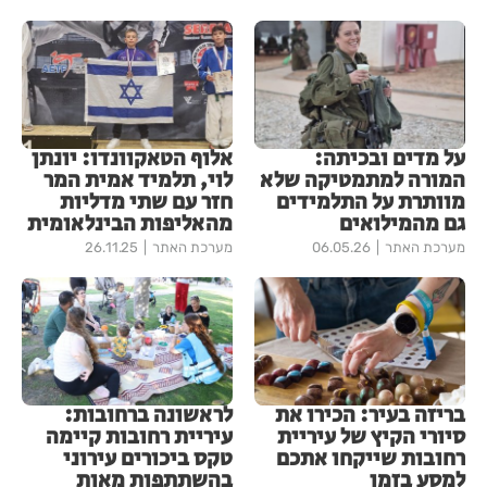
על מדים ובכיתה:
אלוף הטאקוונדו: יונתן
המורה למתמטיקה שלא
לוי, תלמיד אמית המר
מוותרת על התלמידים
חזר עם שתי מדליות
גם מהמילואים
מהאליפות הבינלאומית
מערכת האתר
06.05.26
מערכת האתר
26.11.25
בריזה בעיר: הכירו את
לראשונה ברחובות:
סיורי הקיץ של עיריית
עיריית רחובות קיימה
רחובות שייקחו אתכם
טקס ביכורים עירוני
למסע בזמן
בהשתתפות מאות