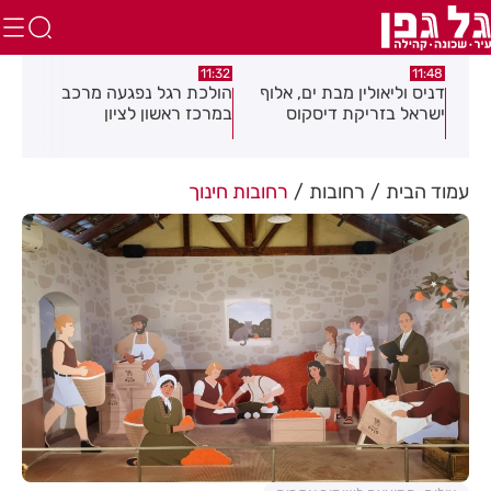
:46
11:32
11:48
נה
דניס וליאולין מבת ים, אלוף
הולכת רגל נפגעה מרכב
עמו
קיץ
ישראל בזריקת דיסקוס
במרכז ראשון לציון
ליל
עמוד הבית
רחובות
רחובות חינוך