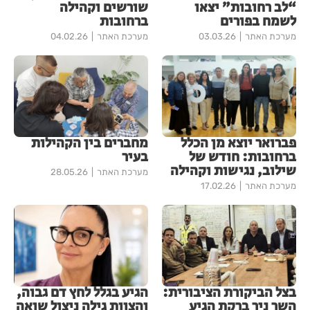
“לב רחובות” יצאו
שורשים וקהילה
לשמח בפורים
ברחובות
מערכת האתר
03.03.26
מערכת האתר
04.02.26
פברואר יוצא מן הכלל
מחברים בין הקהילות
ברחובות: חודש של
בעיר
שילוב, נגישות וקהילה
מערכת האתר
28.05.26
מערכת האתר
17.02.26
בצל הביקורת הציבורית:
הגיע בגלל לחץ דם גבוה,
השר ניר ברקת הגיע
והצוות גילה ניצול שואה