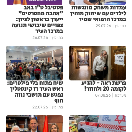
עמדות משחק מונגשות
פסטיבל ט״ו באב
לילדים עם שיתוק מוחין
"אהבה מהסרטים"
במרכז הרפואי שמיר
ייערך בראשון לציון:
צפויים שיבושי תנועה
בתי לוין
29.07.26
במרכז העיר
בתי לוין
26.07.26
פרשת ראה - להגיע
שיח פתוח בלי פילטרים:
לקומה 20 ולחזור!
ראש העיר רז קינסטליך
נפגש עם תושבי נווה
מערכת
07.08.26
חוף
בתי לוין
22.07.26