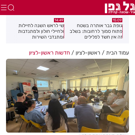
:04
14:08
14:49
שי לראש השנה לחיילות
מאחורי המגדלים: מומחי
תגו
שלב
ולחיילי חולון ולמתנדבות
הנדל"ן חושפים את הסודות
הסת
ומתנדבי השירות
זיה
הלאומי-אזרחי
את 
עמוד הבית
ראשון-לציון
חדשות ראשון-לציון