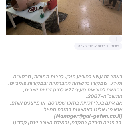
.
צילום: דוברות איחוד הצלה
באתר זה עשוי להופיע תוכן, לרבות תמונות, סרטונים
ומידע, שמקורו ברשתות החברתיות ובמקורות פומביים,
בהתאם להוראות סעיף 27א לחוק זכויות יוצרים,
התשס"ח–2007.
אם אתם בעלי זכויות בתוכן שפורסם, או מייצגים אותם,
אנא פנו אלינו באמצעות כתובת המייל
[Manager@gal-gefen.co.il]
כל פנייה תיבדק בהקדם, ובמידת הצורך יינתן קרדיט