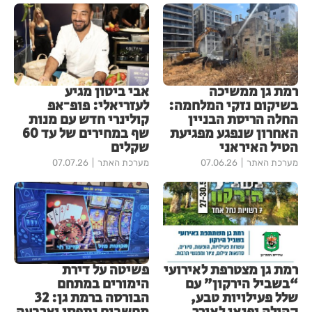
רמת גן ממשיכה
אבי ביטון מגיע
בשיקום נזקי המלחמה:
לעזריאלי: פופ־אפ
החלה הריסת הבניין
קולינרי חדש עם מנות
האחרון שנפגע מפגיעת
שף במחירים של עד 60
הטיל האיראני
שקלים
מערכת האתר
07.06.26
מערכת האתר
07.07.26
רמת גן מצטרפת לאירועי
פשיטה על דירת
“בשביל הירקון” עם
הימורים במתחם
שלל פעילויות טבע,
הבורסה ברמת גן: 32