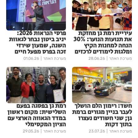
עיריית רמת גן מחזקת
פרסי הנראות 2026:
את תנועות הנוער: 30%
יניב ביטון נבחר לגאוות
הנחה למחנות הקיץ
השנה, שמעון שירזי
ומלגות לימודים לרכזים
זכה בפרס מפעל חיים
מערכת האתר
28.06.26
מערכת האתר
01.06.26
חשד: רימון הלם הושלך
רמת גן בפסגה בפעם
לעבר בניין מגורים ברמת
השלישית: מקום ראשון
גן; שני חשודים נעצרו
במדד הגאווה הארצי עם
בתוך דקות
הציון המקסימלי
מערכת האתר
23.07.26
מערכת האתר
29.05.26