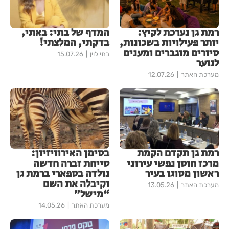
רמת גן נערכת לקיץ:
המדף של בתי: באתי,
יותר פעילויות בשכונות,
בדקתי, המלצתי!
סיורים מוגברים ומענים
בתי לוין
15.07.26
לנוער
מערכת האתר
12.07.26
רמת גן תקדם הקמת
בסימן האירוויזיון:
מרכז חוסן נפשי עירוני
סייחת זברה חדשה
ראשון מסוגו בעיר
נולדה בספארי ברמת גן
וקיבלה את השם
מערכת האתר
13.05.26
“מישל”
מערכת האתר
14.05.26