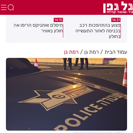
:05
14:15
14:31
מה
פצוע בהתהפכות רכב
תיסלם ואתניקס הרימו את
פצו
בכניסה לאזור התעשייה
חולון באוויר
חול
בחולון
עמוד הבית
רמת גן
רמת גן