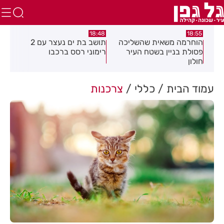
:04
16:21
18:48
כה
תושב בת ים נעצר עם 2
יום שני ברציפות: שני שוהים
צעי
רימוני רסס ברכבו
בלתי חוקיים אותרו ברמת גן
בכנ
בעקבות דיווח של תושבת
עמוד הבית
כללי
צרכנות