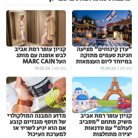
"עדן קינוחים" מציעה
קניון עופר רמת אביב
חגיגת טעמים מתוקה
לבש אופנה עם מותג
במיוחד ליום העצמאות
העל MARC CAIN
בתי לוין
15.04.26
בתי לוין
19.02.26
קניון עופר רמת אביב
מדוע המבנה המולקולרי
משיק מתחם "מסביב
של תוסף מגנזיום קובע
לעולם” עם סדנאות
אם הוא יגיע לשריר או
יצירה מתחלפות
למערכת העיכול