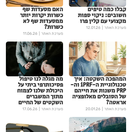
קבלו כמה טיפים
האם מסעדות שף
חשובים: ניקוי ספות
כשרות יקרות יותר
מקצועי עם קלין פרו
ממסעדות שף לא
כשרות?
מערכת האתר
12.01.26
מערכת האתר
11.06.26
המהפכה השקטה: איך
מה מגלה לנו טיפול
טכנולוגיית ה-iPRF וה-
פסיכותרפי ביתי על
PRP משנות את חייהם
היכולת שלנו לצמוח
של הסובלים מאלופציה
מתוך המשברים
אראטה?
השקטים של החיים
מערכת האתר
20.01.26
מערכת האתר
17.06.26