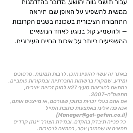
עבור תושבי נווה יהושע, מדובר בהזדמנות
ממשית להשפיע על האופן שבו תיראה
התחבורה הציבורית בשכונה בשנים הקרובות
— ולהשמיע קול בנוגע לאחד הנושאים
המשפיעים ביותר על איכות החיים העירונית.
באתר זה עשוי להופיע תוכן, לרבות תמונות, סרטונים
ומידע, שמקורו ברשתות החברתיות ובמקורות פומביים,
בהתאם להוראות סעיף 27א לחוק זכויות יוצרים,
התשס"ח–2007.
אם אתם בעלי זכויות בתוכן שפורסם, או מייצגים אותם,
אנא פנו אלינו באמצעות כתובת המייל
[Manager@gal-gefen.co.il]
כל פנייה תיבדק בהקדם, ובמידת הצורך יינתן קרדיט
מתאים או שהתוכן יוסר, בהתאם לנסיבות.