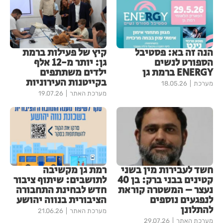
הנה זה בא: פסטיבל
קיץ של פעילות ברמת
הספורט לנשים
גן: יותר מ-12 אלף
ENERGY ברמת גן
ילדים משתתפים
בקייטנות העירוניות
מערכת
18.05.26
מערכת האתר
19.07.26
חשד לעבירות מין בשני
רמת גן מקשיבה
קטינים בבני ברק: בן 40
לתושבים: שיתוף ציבור
נעצר – המשטרה קוראת
חדש לבחינת התחבורה
לנפגעים נוספים
הציבורית בנווה יהושע
להתלונן
מערכת האתר
21.06.26
מערכת האתר
29.07.26