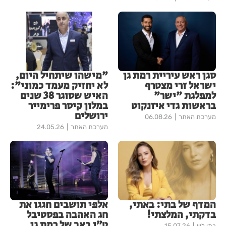
סגן ראש עיריית רמת גן
"מישהו שיתחיל היום,
ישראל זרי מצטרף
לא יחזיק מעמד כמוני":
למפלגת "ישר"
האיש שסוגר 38 שנים
בראשות גדי איזנקוט
במלון קיסר פרימייר
ירושלים
מערכת האתר
06.08.26
מערכת האתר
24.05.26
המדף של בתי: באתי,
אלפי תושבים חגגו את
בדקתי, המלצתי!
חג האהבה בפסטיבל
ט״ו באב של רמת גן
בתי לוין
15.07.26