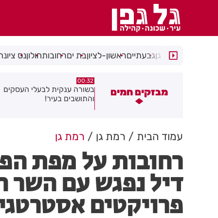
רמת גן
גבעתיים
ראשון-לציון
בת ים
רחובות
חולון
נס ציונה
06.08.26
00:32
שורה ענקית לבעלי העסקים
תושב בת ים נעצר בחשד לאונס
מבזקים חמים
התושבים בעיר!
של צעירה בת 18
עמוד הבית
רמת גן
רמת גן
רחובות על מפת הפי
דיל נפגש עם השר ח
פרויקטים אסטרטגי