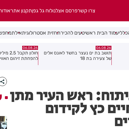
צרו קשר
פרסם אצלנו
לוח גל גפן
תקנון אתר
אודות
כללי
עמוד הבית ראשי
טעים להכיר
תחזית אסטרולוגית
אילת
מחפשי
06.08.26
06.08.26
 אלים
חולון תקבל 2.5 מיליון שקלים
נעצר תושב מודיעין ע
להפחתת זיהום האוויר מתחבורה
שאיים על מפקד תחנ
גן בקבוצת ווטסאפ
תוח: ראש העיר מתן
ע
יים כץ לקידום
ים