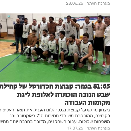
הצעירה.
מערכת האתר
28.06.26
81:65 בגמר: קבוצת הכדורסל של קהילת
שבט הנובה הוכתרה לאלופת ליגת
מקומות העבודה
ניצחון מרגש על קבוצת מ.ס. יהלום העניק את תואר האליפות
לקבוצה, המורכבת משורדי מסיבות ה־7 באוקטובר ובני
משפחות שכולות. עבור השחקנים, מדובר בהרבה יותר מהיש
ספורטיבי – אלא בסמל של שיקום, תקווה והנצחת חבריהם
מערכת האתר
17.07.26