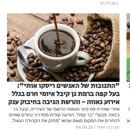
קומית מהשורה הראשונה
01.07.26
"התגובות של האנשים ריסקו אותי":
בעל קפה ברמת גן קיבל איומי חרם בגלל
אירוע גאווה - והרשת הגיבה בחיבוק ענק
אחרי שאירח את סיור הגאווה הרשמי של העירייה, קיבל בר
ג'נאח, מבעלי "בר קפה", הודעה קולית ממדריך טיולים שאיים
ג
להחרים את המקום משום שהוא "מחזק את הקהילה הגאה".
המענה הנחרץ שלו הפך לוויראלי, והלקוחות הציפו את
מערכת האתר
04.06.26