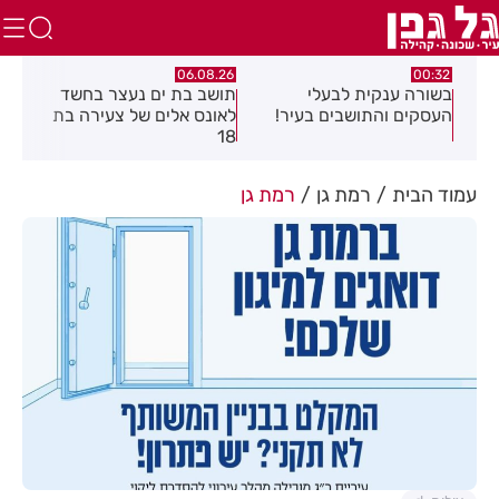
.26
06.08.26
00:32
יים
בשורה ענקית לבעלי
תושב בת ים נעצר בחשד
העסקים והתושבים בעיר!
לאונס אלים של צעירה בת
שקל
18
האו
עמוד הבית
רמת גן
רמת גן