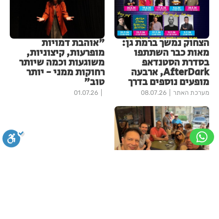
הצחוק נמשך ברמת גן:
"אוהבת דמויות
מאות כבר השתתפו
מופרעות, קיצוניות,
בסדרת הסטנדאפ
משוגעות וכמה שיותר
AfterDark, ארבעה
רחוקות ממני - יותר
מופעים נוספים בדרך
טוב"
מערכת האתר
08.07.26
01.07.26
"לא ניכנע לאלימות":
מאות הגיעו לתמוך
סגירה
ביטול הבהובים
מונוכרום
ספיה
בבית הקפה 'בניטה'
ברמת גן לאחר שלושה
מקרי הצתה
ניגודיות גבוהה
שחור צהוב
היפוך צבעים
הדגשת כותרות
מערכת האתר
05.07.26