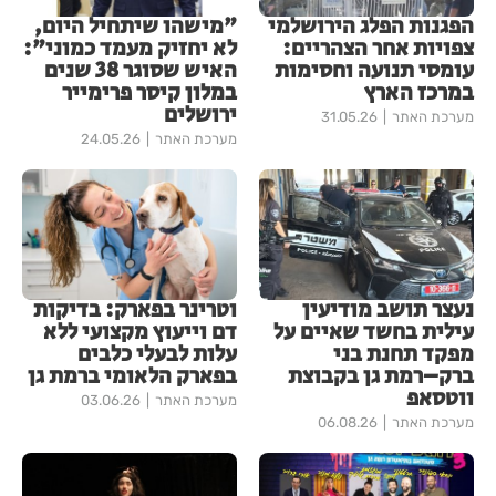
הפגנות הפלג הירושלמי
"מישהו שיתחיל היום,
צפויות אחר הצהריים:
לא יחזיק מעמד כמוני":
עומסי תנועה וחסימות
האיש שסוגר 38 שנים
במרכז הארץ
במלון קיסר פרימייר
ירושלים
מערכת האתר
31.05.26
מערכת האתר
24.05.26
נעצר תושב מודיעין
וטרינר בפארק: בדיקות
עילית בחשד שאיים על
דם וייעוץ מקצועי ללא
מפקד תחנת בני
עלות לבעלי כלבים
ברק–רמת גן בקבוצת
בפארק הלאומי ברמת גן
ווטסאפ
מערכת האתר
03.06.26
מערכת האתר
06.08.26