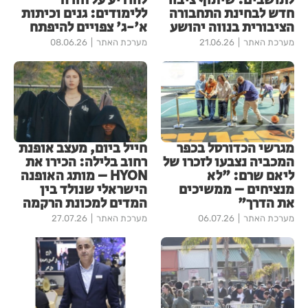
לתושבים: שיתוף ציבור
להודיע על חזרה
חדש לבחינת התחבורה
ללימודים: גנים וכיתות
הציבורית בנווה יהושע
א'-ג' צפויים להיפתח
מערכת האתר
21.06.26
מערכת האתר
08.06.26
מגרשי הכדורסל בכפר
חייל ביום, מעצב אופנת
המכביה נצבעו לזכרו של
רחוב בלילה: הכירו את
ליאם שרם: "לא
HYON – מותג האופנה
מנציחים – ממשיכים
הישראלי שנולד בין
את הדרך"
המדים למכונת הרקמה
מערכת האתר
06.07.26
מערכת האתר
27.07.26