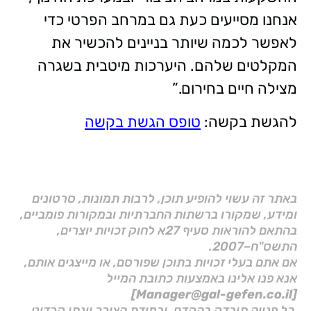
אנחנו מסייעים כעת גם במרחב הפרטי כדי
לאפשר לכמה שיותר בניינים להכשיר את
המקלטים שלהם. היערכות מיטבית בשגרה
מצילה חיים בחירום.”
להגשת בקשה:
טופס הגשת בקשה
באתר זה עשוי להופיע תוכן, לרבות תמונות, סרטונים
ומידע, שמקורו ברשתות החברתיות ובמקורות פומביים,
בהתאם להוראות סעיף 27א לחוק זכויות יוצרים,
התשס"ח–2007.
אם אתם בעלי זכויות בתוכן שפורסם, או מייצגים אותם,
אנא פנו אלינו באמצעות כתובת המייל
[Manager@gal-gefen.co.il]
כל פנייה תיבדק בהקדם, ובמידת הצורך יינתן קרדיט