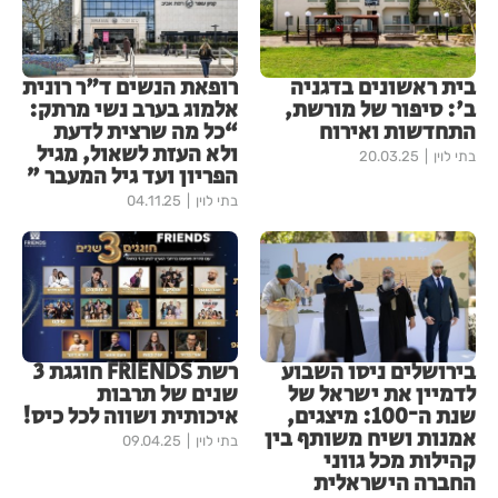
בית ראשונים בדגניה
רופאת הנשים ד"ר רונית
ב': סיפור של מורשת,
אלמוג בערב נשי מרתק:
התחדשות ואירוח
“כל מה שרצית לדעת
ולא העזת לשאול, מגיל
בתי לוין
20.03.25
הפריון ועד גיל המעבר ”
בתי לוין
04.11.25
בירושלים ניסו השבוע
רשת FRIENDS חוגגת 3
לדמיין את ישראל של
שנים של תרבות
שנת ה־100: מיצגים,
איכותית ושווה לכל כיס!
אמנות ושיח משותף בין
בתי לוין
09.04.25
קהילות מכל גווני
החברה הישראלית