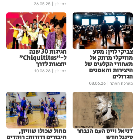
בתי לוין
26.05.25
צביקי לוין: מסע
חגיגות 30 שנה
מוזיקלי מרתק אל
ל-“Chiquititas”
מאחורי הקלעים של
יוצאות לדרך
היצירות והאמנים
בתי לוין
10.06.26
הגדולים
מערכת האתר
08.06.26
דניאל וייס העם הנבחר
מחול שכולו שוויון,
סינגל חדש
חיבורים ודורות: רוקדים