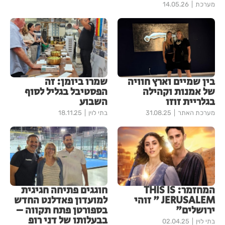
מערכת
14.05.26
בין שמיים וארץ חוויה
שמרו ביומן: זה
של אמנות וקהילה
הפסטיבל בגליל לסוף
בגלריית זוזו
השבוע
מערכת האתר
31.08.25
בתי לוין
18.11.25
המחזמר: THIS IS
חוגגים פתיחה חגיגית
JERUSALEM " זוהי
למועדון פאדלנט החדש
ירושלים"
בספורטן פתח תקווה –
בבעלותו של דני רופ
בתי לוין
02.04.25