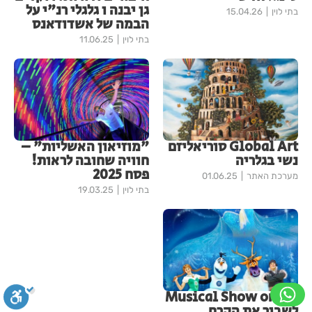
גן יבנה ו גלגלי רנ"י על
בתי לוין
15.04.26
הבמה של אשדודאנס
בתי לוין
11.06.25
Global Art סוריאליזם
"מוזיאון האשליות" –
נשי בגלריה
חוויה שחובה לראות!
פסח 2025
מערכת האתר
01.06.25
בתי לוין
19.03.25
Musical Show on Ice
לשבור את הקרח