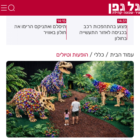
:58
13:05
14:15
תיסלם ואתניקס הרימו את
פצוע בתאונת אופנוע במרכז
גופ
חולון באוויר
חולון
עמוד הבית
כללי
הופעות וטיולים