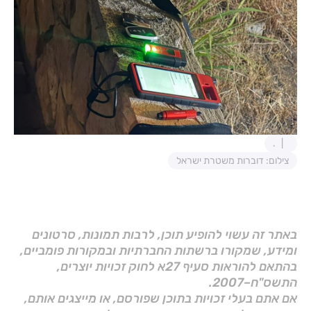
.
צילום: דוברות משטרת ישראל
באתר זה עשוי להופיע תוכן, לרבות תמונות, סרטונים
ומידע, שמקורו ברשתות החברתיות ובמקורות פומביים,
בהתאם להוראות סעיף 27א לחוק זכויות יוצרים,
התשס"ח–2007.
אם אתם בעלי זכויות בתוכן שפורסם, או מייצגים אותם,