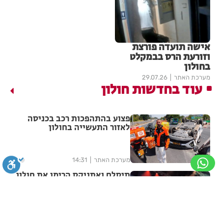
אישה תועדה פורצת
וזורעת הרס בבמקלט
בחולון
מערכת האתר
29.07.26
עוד בחדשות חולון
פצוע בהתהפכות רכב בכניסה
לאזור התעשייה בחולון
מערכת האתר
14:31
תיסלם ואתניקס הרימו את חולון
באוויר
סגירה
ביטול הבהובים
מונוכרום
ספיה
מערכת האתר
14:15