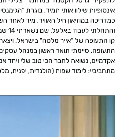
לתפקיד "גרטל הקטנה" במחזמר "צלילי המוז
אינסופיות שילוו אותי תמיד. בוגרת "הגימנ
כמדריכה במוזיאון חיל האוויר. מיד לאחר ה
והתחל
קו התעופה של "אייר מלטה" בישראל, ויצאת
התעופה. סיימתי תואר ראשון במנהל עסקים 
אקדמיים, נשואה לחבר הכי טוב שלי ויחד אנח
מתחביביי: לימוד שפות (הולנדית, יפנית, מלטז