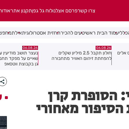
צרו קשר
פרסם אצלנו
לוח גל גפן
תקנון אתר
אודות
כללי
עמוד הבית ראשי
טעים להכיר
תחזית אסטרולוגית
אילת
מחפשי
06.08.26
06.08.26
נעצר תושב מודיעין עילית בחשד
מקהלה אחת לכולם בר
ה
שאיים על מפקד תחנת בני ברק–רמת
גן בקבוצת ווטסאפ
: הסופרת קרן
ע
הסיפור מאחורי