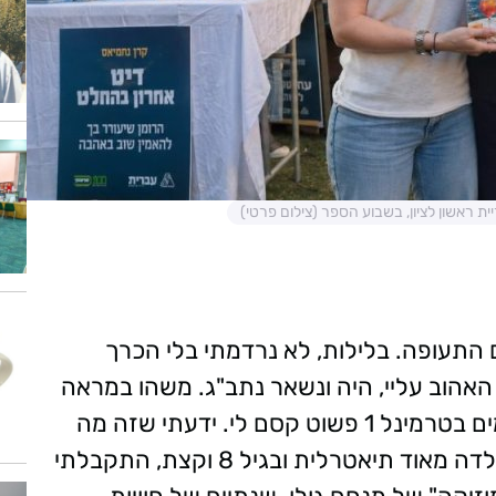
ת ראשון לציון, בשבוע הספר (צילום פרטי)
התעופה. בלילות, לא נרדמתי בלי הכרך
האהוב עליי, היה ונשאר נתב"ג. משהו במראה
של דיילות הקרקע מאחורי הדלפקים האדומים בטרמינל 1 פשוט קסם לי. ידעתי שזה מה
שאעשה כשאהיה גדולה. מעבר לכך, הייתי ילדה מאוד תיאטרלית ובגיל 8 וקצת, התקבלתי