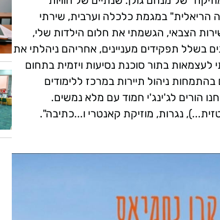
יקה" של מנחם גולן. שנתיים של חוויות
סיה הריאלית" במגמת כלכלה וערבית, שירתי
שירות הצבאי, הגשמתי את חלום הילדות שלי,
תי לעבוד באלעל, שם נשארתי 14 שנים בשלל תפקידים מעניינים, אחריהם ניהלתי את
י לעצמאות בתור סוכנת נסיעות ויזמית בתחום
בהתמחות ניהול תיירות במרכז ללימודים
נו הורים לג'ינג'י חמוד עם מלא נמשים.
ית...), נגרות, מוזיקת קאנטרי ו...כתיבה".