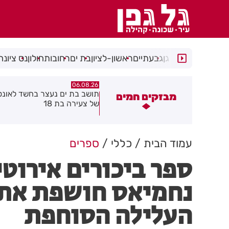
רמת גן
גבעתיים
ראשון-לציון
בת ים
רחובות
חולון
נס ציונה
06.08.26
06.08.26
ושב בת ים נעצר בחשד לאונס אלים
חולון תקבל 2.5 מיליון שקלים
מבזקים חמים
ל צעירה בת 18
להפחתת זיהום האוויר מתחבור
עמוד הבית
כללי
ספרים
ספר ביכורים אירוטי
נחמיאס חושפת את 
העלילה הסוחפת