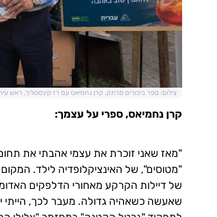
צילום: ספר ביכורים מרתק. קרן נחמיאס עם רז קינסטליך, ראש עיריי
קרן נחמיאס, ספרי על עצמך:
"מאז שאני זוכרת את עצמי אהבתי את תחום 
"מטוסים", של האינציקלופדיה לילד. המקום 