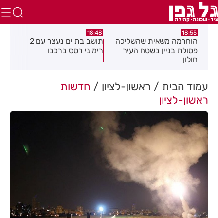
:21
18:48
18:55
את
הוחרמה משאית שהשליכה
תושב בת ים נעצר עם 2
יום
פסולת בניין בשטח העיר
רימוני רסס ברכבו
בלת
חולון
בעק
עמוד הבית
ראשון-לציון
חדשות
ראשון-לציון