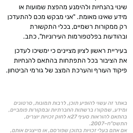
שינוי בהנחיות ולהימנע מהפצת שמועות או
מידע שאינו מאומת. "אני מבקש מכם להתעדכן
רק ממקורות רשמיים, בכלי התקשורת
ובהודעות בפלטפורמות העירוניות", כתב.
בעיריית ראשון לציון מציינים כי ימשיכו לעדכן
את הציבור בכל התפתחות בהתאם להנחיות
פיקוד העורף והערכת המצב של גורמי הביטחון.
באתר זה עשוי להופיע תוכן, לרבות תמונות, סרטונים
ומידע, שמקורו ברשתות החברתיות ובמקורות פומביים,
בהתאם להוראות סעיף 27א לחוק זכויות יוצרים,
התשס"ח–2007.
אם אתם בעלי זכויות בתוכן שפורסם, או מייצגים אותם,