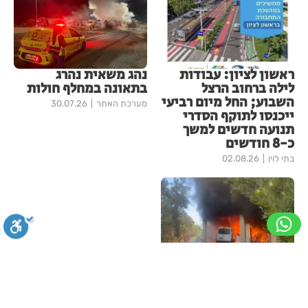
ראשון לציון: עבודות
נהג משאית נהרג
לילה ברחוב הרצל
בתאונה במחלף חולות
השבוע; החל מיום רביעי
מערכת האתר
30.07.26
ייכנסו לתוקף הסדרי
תנועה חדשים למשך
כ-8 חודשים
בתי לוין
02.08.26
שריפת רכב אחזה גם
במבנה בראשון לציון
סגירה
ביטול הבהובים
מונוכרום
ספיה
מערכת האתר
23.07.26