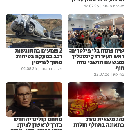
מערכת האתר
12.07.26
שיח פתוח בלי פילטרים:
2 פצועים בהתנגשות
ראש העיר רז קינסטליך
רכב במעקה בטיחות
נפגש עם תושבי נווה
סמוך לצריפין
חוף
מערכת האתר
02.08.26
בתי לוין
22.07.26
נהג משאית נהרג
מתחם קולינריה חדש
בתאונה במחלף חולות
בדרך לראשון לציון: