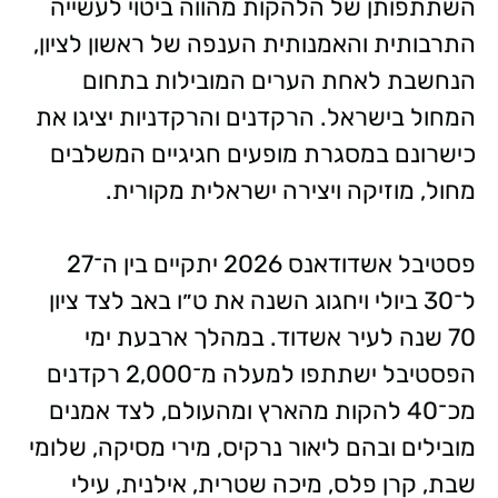
השתתפותן של הלהקות מהווה ביטוי לעשייה
התרבותית והאמנותית הענפה של ראשון לציון,
הנחשבת לאחת הערים המובילות בתחום
המחול בישראל. הרקדנים והרקדניות יציגו את
כישרונם במסגרת מופעים חגיגיים המשלבים
מחול, מוזיקה ויצירה ישראלית מקורית.
פסטיבל אשדודאנס 2026 יתקיים בין ה־27
ל־30 ביולי ויחגוג השנה את ט״ו באב לצד ציון
70 שנה לעיר אשדוד. במהלך ארבעת ימי
הפסטיבל ישתתפו למעלה מ־2,000 רקדנים
מכ־40 להקות מהארץ ומהעולם, לצד אמנים
מובילים ובהם ליאור נרקיס, מירי מסיקה, שלומי
שבת, קרן פלס, מיכה שטרית, אילנית, עילי