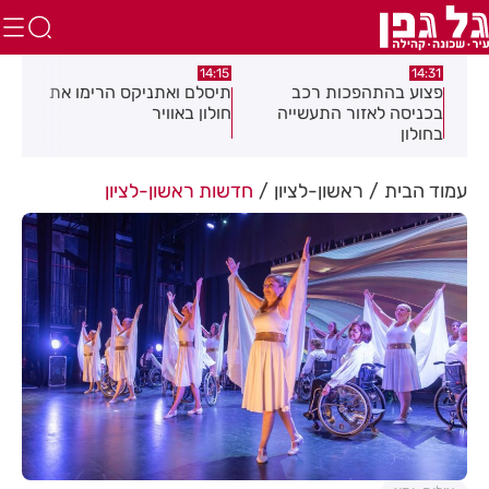
:05
14:15
14:31
מה
פצוע בהתהפכות רכב
תיסלם ואתניקס הרימו את
פצו
בכניסה לאזור התעשייה
חולון באוויר
חול
בחולון
עמוד הבית
ראשון-לציון
חדשות ראשון-לציון