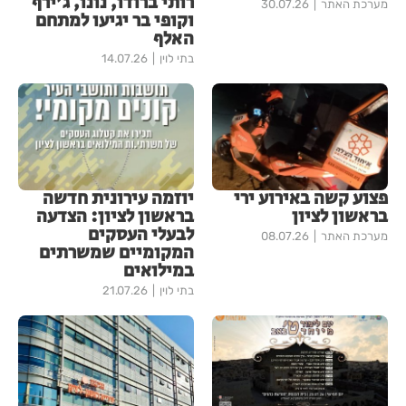
רותי ברודו, נונו, ג'ירף
מערכת האתר
30.07.26
וקופי בר יגיעו למתחם
האלף
בתי לוין
14.07.26
פצוע קשה באירוע ירי
יוזמה עירונית חדשה
בראשון לציון
בראשון לציון: הצדעה
לבעלי העסקים
מערכת האתר
08.07.26
המקומיים שמשרתים
במילואים
בתי לוין
21.07.26