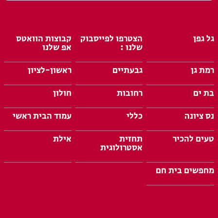
גל גפן
הצטרפו לפייסבוק
קבוצות הוואטס
שלנו :
אפ שלנו
רמת גן
גבעתיים
ראשון-לציון
בת ים
רחובות
חולון
נס ציונה
כללי
עמוד הבית ראשי
טעים להכיר
תחזית
אילת
אסטרולוגית
מחפשים בית חם