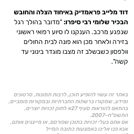
דוד מלייב פראמדיק באיחוד הצלה והחובש
הבכיר שלומי רבי סיפרו:
"מדובר בהולך רגל
שנפגע מרכב. הענקנו לו סיוע רפואי ראשוני
בזירה ולאחר מכן הוא פונה לבית החולים
וולפסון כשבשלב זה מצבו מוגדר בינוני עד
קשה".
באתר זה עשוי להופיע תוכן, לרבות תמונות, סרטונים
ומידע, שמקורו ברשתות החברתיות ובמקורות פומביים,
בהתאם להוראות סעיף 27א לחוק זכויות יוצרים,
התשס"ח–2007.
אם אתם בעלי זכויות בתוכן שפורסם, או מייצגים אותם,
אנא פנו אלינו באמצעות כתובת המייל