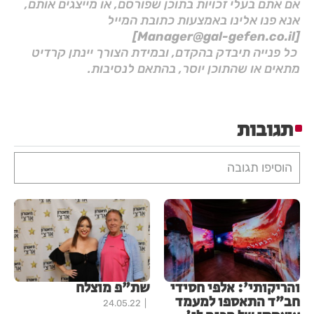
אם אתם בעלי זכויות בתוכן שפורסם, או מייצגים אותם,
אנא פנו אלינו באמצעות כתובת המייל
[Manager@gal-gefen.co.il]
כל פנייה תיבדק בהקדם, ובמידת הצורך יינתן קרדיט
מתאים או שהתוכן יוסר, בהתאם לנסיבות.
תגובות
הוסיפו תגובה
והריקותי': אלפי חסידי
שת"פ מוצלח
חב"ד התאספו למעמד
24.05.22