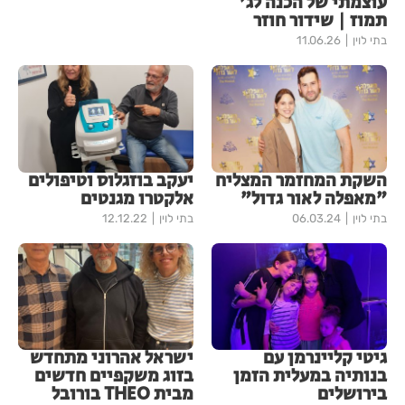
עוצמתי של הכנה לג'
תמוז | שידור חוזר
בתי לוין
11.06.26
השקת המחזמר המצליח
יעקב בוזגלוס וטיפולים
"מאפלה לאור גדול"
אלקטרו מגנטים
בתי לוין
06.03.24
בתי לוין
12.12.22
גיטי קליינרמן עם
ישראל אהרוני מתחדש
בנותיה במעלית הזמן
בזוג משקפיים חדשים
בירושלים
מבית THEO בורובל