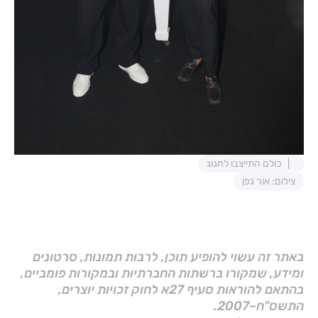
כולם התייצבו לחגוג
צילום: אור גפן
באתר זה עשוי להופיע תוכן, לרבות תמונות, סרטונים
ומידע, שמקורו ברשתות החברתיות ובמקורות פומביים,
בהתאם להוראות סעיף 27א לחוק זכויות יוצרים,
התשס"ח–2007.