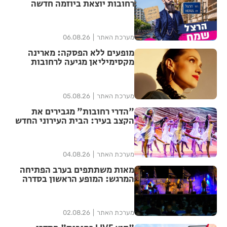
רחובות יוצאת ביוזמה חדשה
לעידוד העסקים במרכז העיר
מערכת האתר
06.08.26
מופעים ללא הפסקה: מארינה
מקסימיליאן מגיעה לרחובות
במסגרת אירועי ״בימות פיס״
מערכת האתר
05.08.26
"הדרי רחובות" מגבירים את
הקצב בעיר: הבית העירוני החדש
לאומנויות הריקוד נפתח ברחובות
מערכת האתר
04.08.26
מאות משתתפים בערב הפתיחה
המרגש: המופע הראשון בסדרה
הנוסטלגית "שרים לך רחובות"
יצא לדרך בפעם ה-17
מערכת האתר
02.08.26