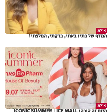
אילת
המדף של בתי: באתי, בדקתי, המלצתי!
אילת
היום זה קורה: ICONIC SUMMER | ICE MALL