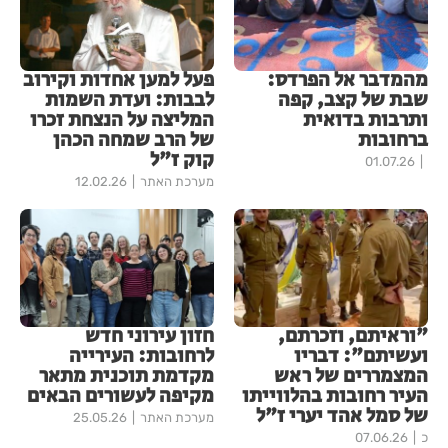
מהמדבר אל הפרדס:
פעל למען אחדות וקירוב
שבת של קצב, קפה
לבבות: ועדת השמות
ותרבות בדואית
המליצה על הנצחת זכרו
ברחובות
של הרב שמחה הכהן
קוק ז"ל
01.07.26
מערכת האתר
12.02.26
"וראיתם, וזכרתם,
חזון עירוני חדש
ועשיתם": דבריו
לרחובות: העירייה
המצמררים של ראש
מקדמת תוכנית מתאר
העיר רחובות בהלווייתו
מקיפה לעשורים הבאים
של סמל אהד יערי ז"ל
מערכת האתר
25.05.26
כ
07.06.26