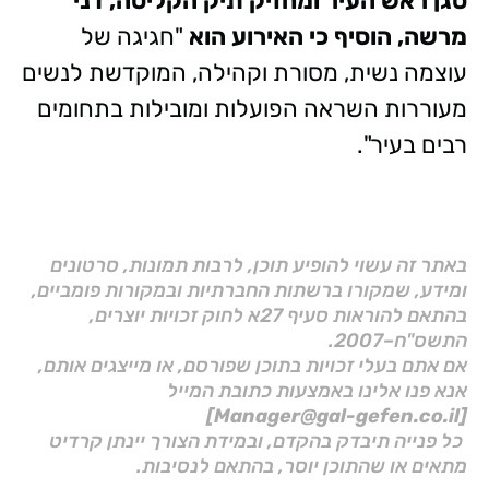
סגן ראש העיר ומחזיק תיק הקליטה, דני
מרשה, הוסיף כי האירוע הוא
"חגיגה של
עוצמה נשית, מסורת וקהילה, המוקדשת לנשים
מעוררות השראה הפועלות ומובילות בתחומים
רבים בעיר".
באתר זה עשוי להופיע תוכן, לרבות תמונות, סרטונים
ומידע, שמקורו ברשתות החברתיות ובמקורות פומביים,
בהתאם להוראות סעיף 27א לחוק זכויות יוצרים,
התשס"ח–2007.
אם אתם בעלי זכויות בתוכן שפורסם, או מייצגים אותם,
אנא פנו אלינו באמצעות כתובת המייל
[Manager@gal-gefen.co.il]
כל פנייה תיבדק בהקדם, ובמידת הצורך יינתן קרדיט
מתאים או שהתוכן יוסר, בהתאם לנסיבות.