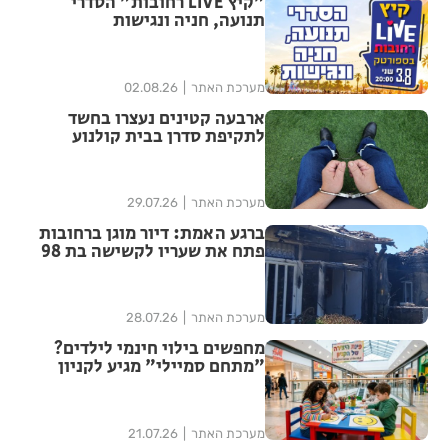
"קיץ LIVE רחובות" הסדרי
תנועה, חניה ונגישות
מערכת האתר
02.08.26
ארבעה קטינים נעצרו בחשד
לתקיפת סדרן בבית קולנוע
ברחובות – שוחררו למעצר בית
מערכת האתר
29.07.26
ברגע האמת: דיור מוגן ברחובות
פתח את שעריו לקשישה בת 98
שפונתה מביתה בעקבות שריפה
מערכת האתר
28.07.26
מחפשים בילוי חינמי לילדים?
"מתחם סמיילי" מגיע לקניון
עופר רחובות
מערכת האתר
21.07.26