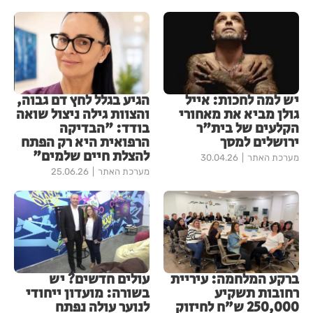
יש למה לחכות: אייל
הגיע בגלל לחץ דם גבוה,
גולן מביא את מאחורי
והצוות גילה ניצול שואה
הקלעים של בית"ר
בודד: "הבדיקה
ירושלים למסך
הרפואית היא רק הפתח
להצלת חיים שלמים"
מערכת האתר
30.04.26
מערכת האתר
25.06.26
ברקע המלחמה: עיריית
עולים חדשים? יש
רחובות תשקיע
בשורה: מועדון ייחודי
250,000 ש”ח לחיזוק
לנוער עולה נפתח