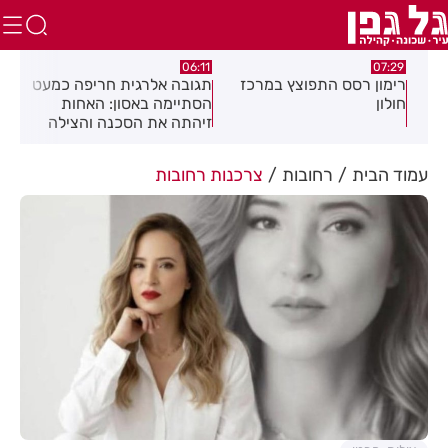
:27
06:11
07:29
רימון רסס התפוצץ במרכז
תגובה אלרגית חריפה כמעט
חול
חולון
הסתיימה באסון: האחות
ישר
זיהתה את הסכנה והצילה
את המטופל
עמוד הבית
רחובות
צרכנות רחובות