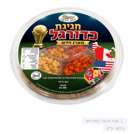
אגוז הכפר למונדיאל
צילום: יח"צ