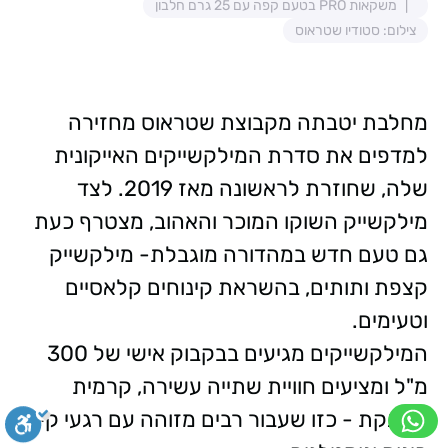
משקאות PRO בטעם קפה עם 25 גרם חלבון
צילום: סטודיו שטראוס
מחלבת יטבתה מקבוצת שטראוס מחזירה
למדפים את סדרת המילקשייקים האייקונית
שלה, שחוזרת לראשונה מאז 2019. לצד
מילקשייק השוקו המוכר והאהוב, מצטרף כעת
גם טעם חדש במהדורה מוגבלת- מילקשייק
קצפת ותותים, בהשראת קינוחים קלאסיים
וטעימים.
המילקשייקים מגיעים בבקבוק אישי של 300
מ"ל ומציעים חוויית שתייה עשירה, קרמית
ומפנקת - כזו שעבור רבים מזוהה עם רגעי קיץ,