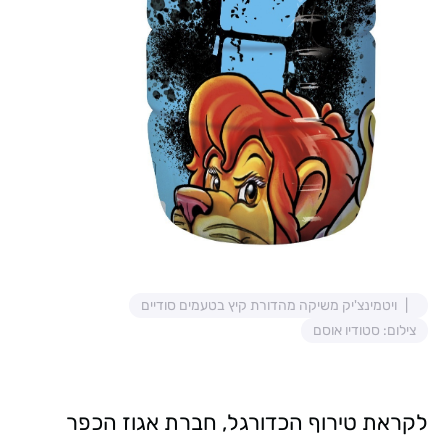
ויטמינצ'יק משיקה מהדורת קיץ בטעמים סודיים
צילום: סטודיו אוסם
לקראת טירוף הכדורגל, חברת אגוז הכפר