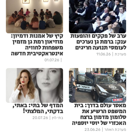
ערב של פקקים והופעות
קיץ של אמנות ודמיון:
ענק: ברמת גן נערכים
מוזיאון רמת גן מזמין
לעומסי תנועה חריגים
משפחות לחוויה
אינטראקטיבית חדשה
מערכת
11.06.26
01.07.26
מאסר עולם בדרך: בית
המדף של בתי: באתי,
המשפט הרשיע את
בדקתי, המלצתי!
סלומון מדמון ברצח
בתי לוין
20.07.26
האכזרי של יוסי יוספיה
מערכת האתר
23.06.26