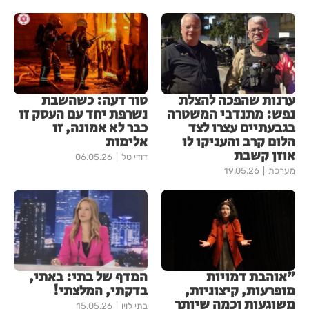
ערנות שהפכה להצלת
טור דעה: כשהשבת
נפש: מתנדבי המשטרה
נשרפת יחד עם העסק זו
בגבעתיים עצרו לצד
כבר לא אמונה, זו
הלום קרב והעניקו לו
אלימות
אוזן קשבת
דודי טל
06.05.26
מערכת
19.05.26
"אוהבת דמויות
המדף של בתי: באתי,
מופרעות, קיצוניות,
בדקתי, המלצתי!
משוגעות וכמה שיותר
בתי לוין
15.05.26