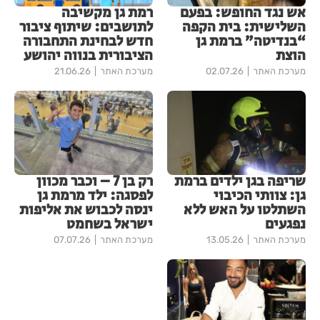
אש נגד החופש: בפעם
רמת גן מקשיבה
השלישית: בית הקפה
לתושבים: שיתוף ציבור
“בנדיטה” ברמת גן
חדש לבחינת התחבורה
הוצת
הציבורית בנווה יהושע
מערכת האתר
02.07.26
מערכת האתר
21.06.26
שריפה בגן ילדים ברמת
רק בן 7 – וכבר מכוון
גן: צוותי הכיבוי
לפסגה: ילד מרמת גן
השתלטו על האש ללא
ינסה לכבוש את אליפות
נפגעים
ישראל בשחמט
מערכת האתר
13.05.26
מערכת האתר
07.07.26