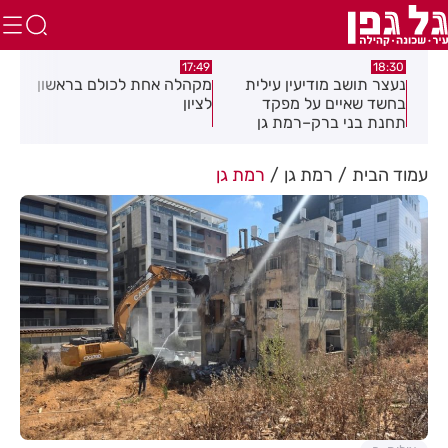
:21
17:02
17:49
ת
מקהלה אחת לכולם בראשון
תושב חולון נעדר כבר
"ה
לציון
שבועיים
עי
חד
במ
עמוד הבית
רמת גן
רמת גן