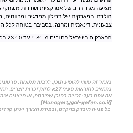
הולדת. הפארקים של בבילון ממוזגים ומרווחים, מופ
צבעונית, דינאמית ומהנה, בסביבה בטוחה לכל ה
הפארקים בישראל פתוחים מ-9:30 עד 23:00 בכל ימות השבוע (מומלץ להתעדכן באתר).
באתר זה עשוי להופיע תוכן, לרבות תמונות, סרטוני
בהתאם להוראות סעיף 27א לחוק זכויות יוצרים, התשס"ח–2007.
אם אתם בעלי זכויות בתוכן שפורסם, או מייצגים אות
[Manager@gal-gefen.co.il]
כל פנייה תיבדק בהקדם, ובמידת הצורך יינתן קרדיט