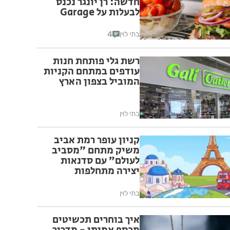
חדשה: רן יונגר נכנס
לבעלות על Garage
Burger
4
בתי לוין
רשת גלי פותחת חנות
עודפים במתחם הקניות
המוביל בצפון הארץ
בתי לוין
קניון עופר רמת אביב
משיק מתחם "מסביב
לעולם” עם סדנאות
יצירה מתחלפות
שיוקדשו לערים
אירופאיות נבחרות לכל
בתי לוין
המשפחה
איך בוחרים תכשיטים