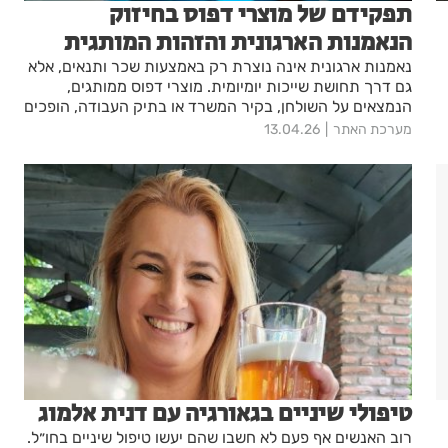
תפקידם של מוצרי דפוס בחיזוק
הנאמנות הארגונית והזהות המותגית
נאמנות ארגונית אינה נוצרת רק באמצעות שכר ותנאים, אלא
גם דרך תחושת שייכות יומיומית. מוצרי דפוס ממותגים,
הנמצאים על השולחן, בקיר המשרד או בתיק העבודה, הופכים
את המותג הארגוני לנוכח, מוחשי ורלוונטי. כאשר החוויה
מערכת האתר
13.04.26
הפיזית הזו מתוכננת נכון, היא מחזקת זהות משותפת,
מחברת לערכי החברה ותומכת בתרבות ארגונית עקבית
לאורך זמן.
טיפולי שיניים בגאורגיה עם דנית אלמוג
רוב האנשים אף פעם לא חשבו שהם יעשו טיפול שיניים בחו״ל.