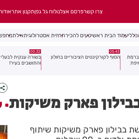
צרו קשר
פרסם אצלנו
לוח גל גפן
תקנון אתר
אודות
כללי
עמוד הבית ראשי
טעים להכיר
תחזית אסטרולוגית
אילת
מחפשי
06.08.26
00:32
ולון
בשורה ענקית לבעלי העסקים
תושב בת ים נעצר בח
והתושבים בעיר!
של צעירה בת 18
 בבילון פארק משיקות
ע
.. KFC ישראל ורשת בבילון פארק משיקות שיתוף