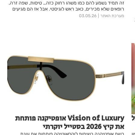
זה תמיד נשמע להם כמו משהו רחוק כזה… טיסות, שפה זרה,
רופאים שלא מכירים, כאב ראש לוגיסטי. אבל אז הם מגיעים
לרגע הזה. הצעת מחיר על טיפול מורכב. שיקום פה. שתלים.
מערכת האתר
03.05.26
טיפולים שמגיעים לעשרות ולעיתים גם למאות אלפי שקלים.
ובנקודה הזאת, הרבה אנשים מתחילים לשאול שאלה אחת
ם
פשוטה: אולי יש דרך אחרת?
ל
Vision of Luxury אופטיקנה פותחת
את קיץ 2026 בסטייל יוקרתי
ן
רשת אופטיקנה בשיתוף לוקסאוטיקה פותחות את עונת