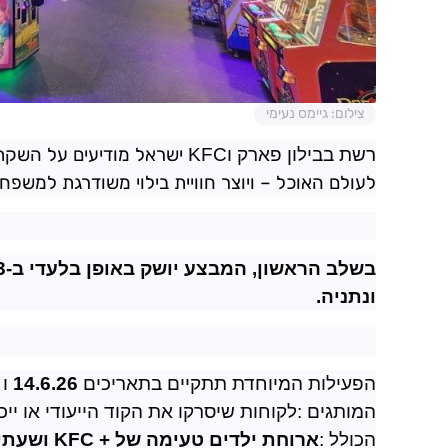
צילום: גיימס נעימי
רשת בבילון פארק ו
KFC
ישראל מודיעים על השקת 
לעולם האוכל – ויוצר חוויית בילוי משודרגת למשפחות
ונתניה
.
הפעילות המיוחדת תתקיים בתאריכים
14.6.26
ו
המותגים
:
לקוחות שיסרקו את הקוד הייעודי או ייכ
הכולל
:
ארוחת ילדים טעימה של
KFC +
ושעתיי