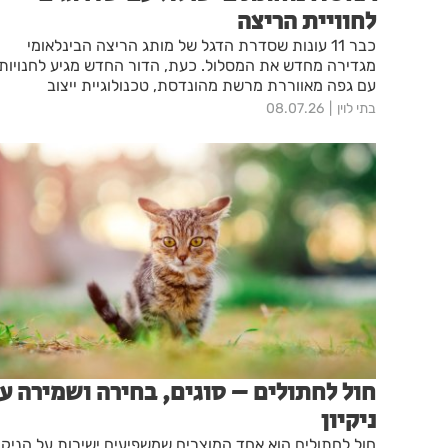
לחוויית הריצה
כבר 11 עונות שסדרת הדגל של מותג הריצה הבינלאומי
מגדירה מחדש את המסלול. כעת, הדור החדש מגיע לחנויות
עם גפה מאווררת מרשת מהונדסת, טכנולוגיית ייצוב
מתקדמת ומחויבות מלאה לקיימות. מנכ"ל היבואנית: "מציבי
בתי לוין
08.07.26
סטנדרט חדש של ביצועים"
חול לחתולים – סוגים, בחירה ושמירה ע
ניקיון
חול לחתולים הוא אחד המוצרים שמשפיעים ישירות על הניקיו