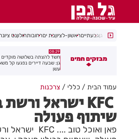
רמת גן
גבעתיים
ראשון-לציון
בת ים
רחובות
חולון
נס ציונה
05:43
08:29
שד להצתה בשלושה מוקדים ברמת
הסוף לקורקינטים הציבוריים בח
מבזקים חמים
ן: שבעה דיירים נפגעו קל משאיפת
שן
עמוד הבית
כללי
צרכנות
KFC ישראל ורשת
שיתוף פעולה
פאן ואוכל טוב ..