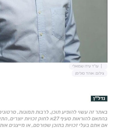
עו"ד עידו שמואלי
צילום: אוהד סולימן
נדל"ן
באתר זה עשוי להופיע תוכן, לרבות תמונות, סרטוני
בהתאם להוראות סעיף 27א לחוק זכויות יוצרים, התשס"ח–2007.
אם אתם בעלי זכויות בתוכן שפורסם, או מייצגים אות