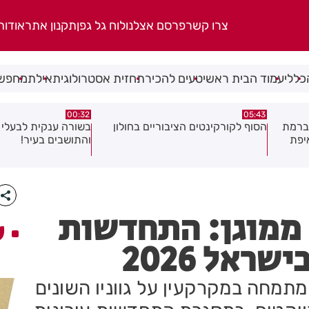
צרו קשר
פרסם אצלנו
לוח גל גפן
תקנון אתר
אודות
כללי
עמוד הבית ראשי
טעים להכיר
תחזית אסטרולוגית
אילת
מחפשי
06.08.26
00:32
ולון
בשורה ענקית לבעלי העסקים
תושב בת ים נעצר בח
והתושבים בעיר!
של צעירה בת 18
 ממוגן: התחדשות
ע
ראל 2026
מתמחה במקרקעין על גווניו השונים