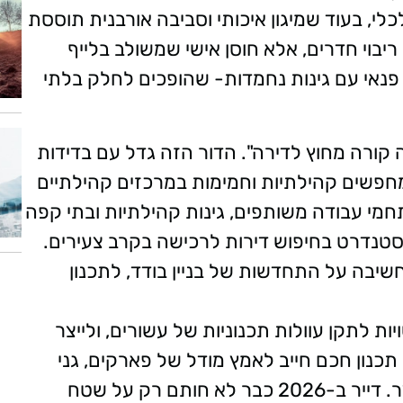
לי, בעוד שמיגון איכותי וסביבה אורבנית תוססת
וי חדרים, אלא חוסן אישי שמשולב בלייף
 פנאי עם גינות נחמדות- שהופכים לחלק בלתי
קורה מחוץ לדירה". הדור הזה גדל עם בדידות
 ומחפשים קהילתיות וחמימות במרכזים קהילתיים
תחמי עבודה משותפים, גינות קהילתיות ובתי קפה
 סטנדרט בחיפוש דירות לרכישה בקרב צעירים.
חשיבה על התחדשות של בניין בודד, לתכנון
 לתקן עוולות תכנוניות של עשורים, ולייצר
תכנון חכם חייב לאמץ מודל של פארקים, גני
ילדים ומרכזים קהילתיים במרחק הליכה קצר. דייר ב-2026 כבר לא חותם רק על שטח