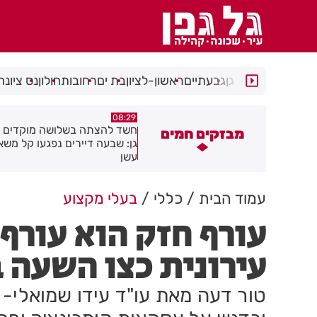
רמת גן
גבעתיים
ראשון-לציון
בת ים
רחובות
חולון
נס ציונה
05:43
08:29
שד להצתה בשלושה מוקדים ברמת
הסוף לקורקינטים הציבוריים בח
מבזקים חמים
ן: שבעה דיירים נפגעו קל משאיפת
שן
עמוד הבית
כללי
בעלי מקצוע
עורף חזק הוא עורף
עירונית כצו השעה ביש
טור דעה מאת עו"ד עידו שמואלי- 