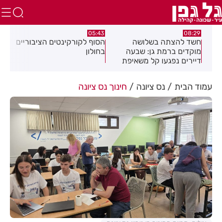
:32
05:43
08:29
ים
חשד להצתה בשלושה
הסוף לקורקינטים הציבוריים
בשו
מוקדים ברמת גן: שבעה
בחולון
העס
דיירים נפגעו קל משאיפת
עשן
עמוד הבית
נס ציונה
חינוך נס ציונה