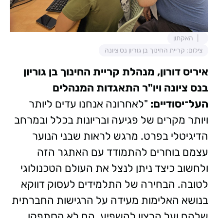
האקתון
צילום: קריית החינוך בן גוריון נס ציונה
איריס דורון, מנהלת קריית החינוך בן גוריון
בנס ציונה ויו"ר התאגדות המנהלים
העל־יסודיים:
"לאחרונה אנחנו עדים ליותר
ויותר מקרים של פגיעה ובריונות בכלל ובמרחב
הדיגיטלי בפרט. מרגש לראות שבני הנוער
עצמם בוחרים להתמודד עם האתגר הזה
ולחשוב כיצד ניתן לנצל את העולם הטכנולוגי
לטובה. הבחירה של התלמידים לעסוק דווקא
בנושא האלימות מעידה על הרגישות החברתית
שלהם ועל הרצון להשפיע. הם לא הסתפקו