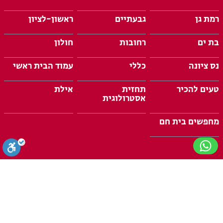
רמת גן
גבעתיים
ראשון-לציון
בת ים
רחובות
חולון
נס ציונה
כללי
עמוד הבית ראשי
טעים להכיר
תחזית
אילת
אסטרולוגית
מחפשים בית חם
סגירה
ביטול הבהובים
מונוכרום
ספיה
2024 כל הזכויות שמורות לגל גפן