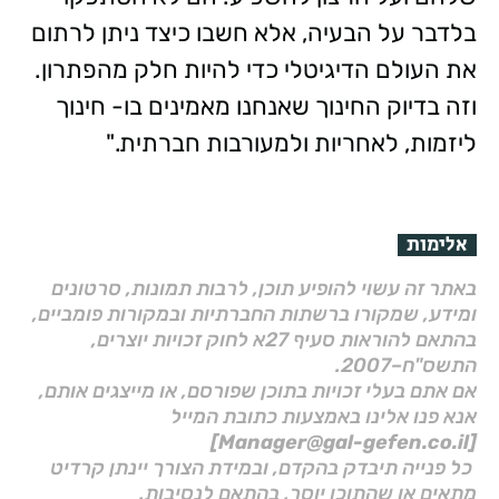
בלדבר על הבעיה, אלא חשבו כיצד ניתן לרתום
את העולם הדיגיטלי כדי להיות חלק מהפתרון.
וזה בדיוק החינוך שאנחנו מאמינים בו- חינוך
ליזמות, לאחריות ולמעורבות חברתית."
אלימות
באתר זה עשוי להופיע תוכן, לרבות תמונות, סרטונים
ומידע, שמקורו ברשתות החברתיות ובמקורות פומביים,
בהתאם להוראות סעיף 27א לחוק זכויות יוצרים,
התשס"ח–2007.
אם אתם בעלי זכויות בתוכן שפורסם, או מייצגים אותם,
אנא פנו אלינו באמצעות כתובת המייל
[Manager@gal-gefen.co.il]
כל פנייה תיבדק בהקדם, ובמידת הצורך יינתן קרדיט
מתאים או שהתוכן יוסר, בהתאם לנסיבות.