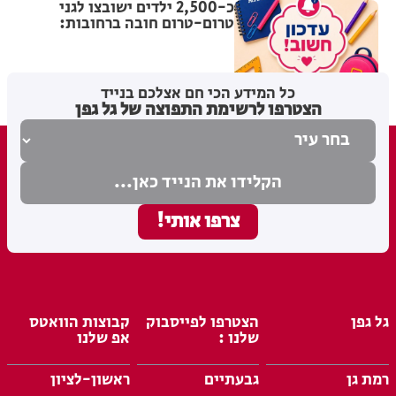
כ-2,500 ילדים ישובצו לגני
טרום-טרום חובה ברחובות:
תוצאות השיבוץ מתפרסמות היום
מערכת האתר
27.07.26
כל המידע הכי חם אצלכם בנייד
הצטרפו לרשימת התפוצה של גל גפן
גל גפן
הצטרפו לפייסבוק
קבוצות הוואטס
שלנו :
אפ שלנו
רמת גן
גבעתיים
ראשון-לציון