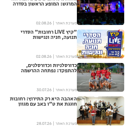
המרגש: המופע הראשון בסדרה
הנוסטלגית "שרים לך רחובות"
יצא לדרך בפעם ה-17
מערכת האתר
02.08.26
"קיץ LIVE רחובות" הסדרי
תנועה, חניה ונגישות
מערכת האתר
02.08.26
כדורסלניות וכדורסלנים,
להתפקד: נפתחה ההרשמה
לטורניר הסטריטבול 3X3 ברחובות
מערכת האתר
30.07.26
האהבה היא רק התירוץ: רחובות
חוגגת את ט"ו באב עם מגוון
אירועי תרבות
מערכת האתר
28.07.26