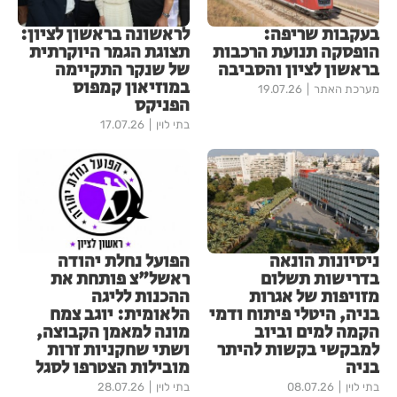
בעקבות שריפה:
לראשונה בראשון לציון:
הופסקה תנועת הרכבות
תצוגת הגמר היוקרתית
בראשון לציון והסביבה
של שנקר התקיימה
במוזיאון קמפוס
מערכת האתר
19.07.26
הפניקס
בתי לוין
17.07.26
ניסיונות הונאה
הפועל נחלת יהודה
בדרישות תשלום
ראשל"צ פותחת את
מזויפות של אגרות
ההכנות לליגה
בניה, היטלי פיתוח ודמי
הלאומית: יוגב צמח
הקמה למים וביוב
מונה למאמן הקבוצה,
למבקשי בקשות להיתר
ושתי שחקניות זרות
בניה
מובילות הצטרפו לסגל
בתי לוין
08.07.26
בתי לוין
28.07.26