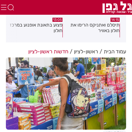
:58
13:05
14:15
תיסלם ואתניקס הרימו את
פצוע בתאונת אופנוע במרכז
גופ
חולון באוויר
חולון
עמוד הבית
ראשון-לציון
חדשות ראשון-לציון