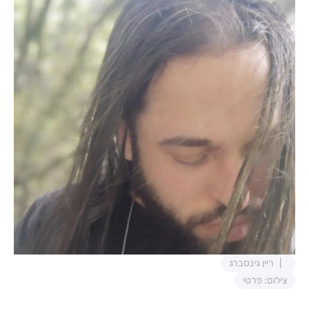
ריין גינסברג
צילום: פרטי