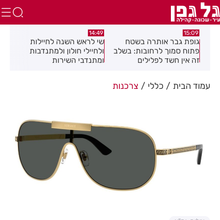
:04
14:08
14:49
שי לראש השנה לחיילות
מאחורי המגדלים: מומחי
תגו
שלב
ולחיילי חולון ולמתנדבות
הנדל"ן חושפים את הסודות
הסת
ומתנדבי השירות
זיה
הלאומי-אזרחי
את 
עמוד הבית
כללי
צרכנות