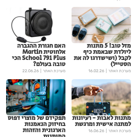
מזל טוב! 5 מתנות
האם חגורת ההגברה
ליולדת שבאמת כיף
אלחוטית Martin
לקבל (ושישדרגו לה את
School 791 Plus הכי
הסטייל)
טובה בעולם?
מערכת האתר
16.02.26
מערכת האתר
22.06.26
מתנות לאבות - רעיונות
תפקידם של מוצרי דפוס
למתנה אישית ומרגשת
בחיזוק הנאמנות
הארגונית והזהות
מערכת האתר
16.06.26
המותגית