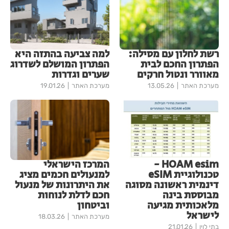
רשת לחלון עם מסילה:
למה צביעה בהתזה היא
הפתרון החכם לבית
הפתרון המושלם לשדרוג
מאוורר ונטול חרקים
שערים וגדרות
מערכת האתר
13.05.26
מערכת האתר
19.01.26
HOAM esim -
המרכז הישראלי
טכנולוגיית eSIM
למנעולים חכמים מציג
דינמית ראשונה מסוגה
את היתרונות של מנעול
מבוססת בינה
חכם לדלת לנוחות
מלאכותית מגיעה
וביטחון
לישראל
מערכת האתר
18.03.26
בתי לוין
21.01.26