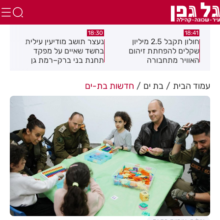
:49
18:30
18:41
חולון תקבל 2.5 מיליון
נעצר תושב מודיעין עילית
מקה
ת
שקלים להפחתת זיהום
בחשד שאיים על מפקד
לציו
האוויר מתחבורה
תחנת בני ברק–רמת גן
בקבוצת ווטסאפ
עמוד הבית
בת ים
חדשות בת-ים