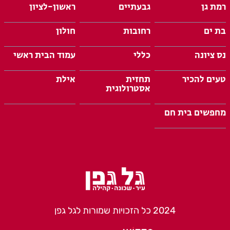
רמת גן
גבעתיים
ראשון-לציון
בת ים
רחובות
חולון
נס ציונה
כללי
עמוד הבית ראשי
טעים להכיר
תחזית
אילת
אסטרולוגית
מחפשים בית חם
2024 כל הזכויות שמורות לגל גפן