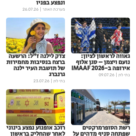
ונפצע בפניו
מערכת האתר
26.07.26
גאווה לראשון לציון:
צדק לילנה ז"ל: הרשעה
נועם ויצמן – סגן אלוף
ברצח בנסיבות מחמירות
אירופה ב-IMAAF 2026
של תושבת העיר ילנה
גרנברג
בתי לוין
09.07.26
בתי לוין
23.07.26
רשת הסופרמרקטים
רוכב אופנוע נפצע בינוני
שפתחה סניף מדהים על
לאחר שהחליק בראשון