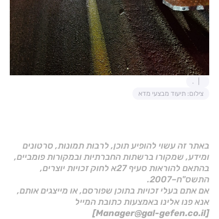
.
צילום: תיעוד מבצעי מדא
באתר זה עשוי להופיע תוכן, לרבות תמונות, סרטונים
ומידע, שמקורו ברשתות החברתיות ובמקורות פומביים,
בהתאם להוראות סעיף 27א לחוק זכויות יוצרים,
התשס"ח–2007.
אם אתם בעלי זכויות בתוכן שפורסם, או מייצגים אותם,
אנא פנו אלינו באמצעות כתובת המייל
[Manager@gal-gefen.co.il]