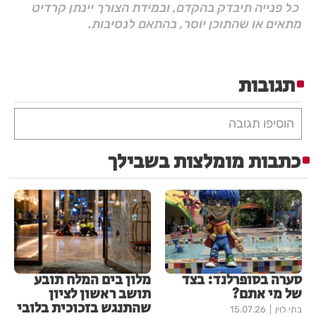
כל פנייה תיבדק בהקדם, ובמידת הצורך יינתן קרדיט
מתאים או שהתוכן יוסר, בהתאם לנסיבות.
תגובות
הוסיפו תגובה
כתבות מומלצות בשבילך
סערה בסופרלנד: בצד
מלון בים המלח תובע
של מי אתם?
תושב ראשון לציון
שהתנגש בזכוכית בלובי
בתי לוין
15.07.26