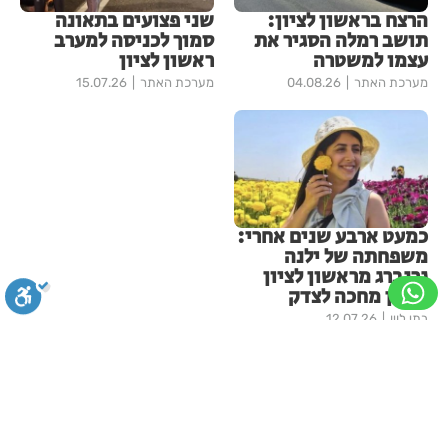
הרצח בראשון לציון:
שני פצועים בתאונה
תושב רמלה הסגיר את
סמוך לכניסה למערב
עצמו למשטרה
ראשון לציון
מערכת האתר
04.08.26
מערכת האתר
15.07.26
כמעט ארבע שנים אחרי:
משפחתה של ילנה
גרנברג מראשון לציון
עדיין מחכה לצדק
בתי לוין
12.07.26
עוד בחדשות ראשון-לציון
סגירה
ביטול הבהובים
מונוכרום
ספיה
מקהלה אחת לכולם בראשון לציון