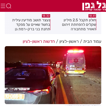
:02
17:49
18:30
נעצר תושב מודיעין עילית
מקהלה אחת לכולם בראשון
תוש
בחשד שאיים על מפקד
לציון
שבו
תחנת בני ברק–רמת גן
בקבוצת ווטסאפ
עמוד הבית
ראשון-לציון
חדשות ראשון-לציון