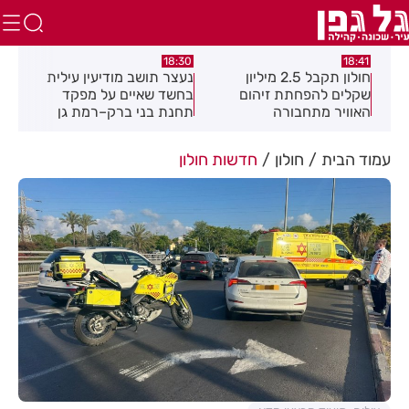
:02
17:49
18:30
נעצר תושב מודיעין עילית
מקהלה אחת לכולם בראשון
תוש
בחשד שאיים על מפקד
לציון
שבו
תחנת בני ברק–רמת גן
בקבוצת ווטסאפ
עמוד הבית
חולון
חדשות חולון