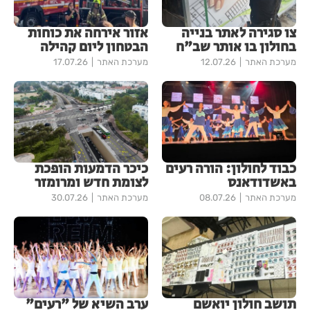
צו סגירה לאתר בנייה
אזור אירחה את כוחות
בחולון בו אותר שב"ח
הבטחון ליום קהילה
מערכת האתר
12.07.26
מערכת האתר
17.07.26
כבוד לחולון: הורה רעים
כיכר הדמעות הופכת
באשדודאנס
לצומת חדש ומרומזר
מערכת האתר
08.07.26
מערכת האתר
30.07.26
תושב חולון יואשם
ערב השיא של "רעים"