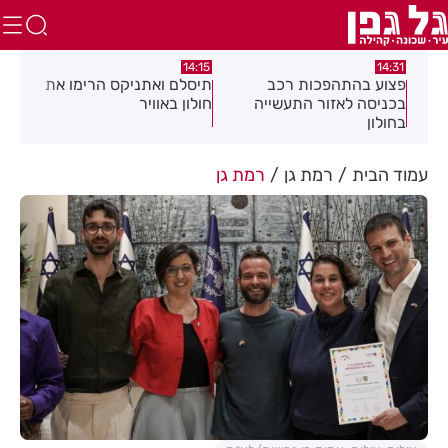
13:05
14:15
ב
תיסלם ואתניקס הרימו את
פצוע בתאונת אופנוע במרכז
יה
חולון באוויר
חולון
עמוד הבית
רמת גן
רמת גן