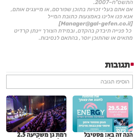
התשס"ח–2007.
אם אתם בעלי זכויות בתוכן שפורסם, או מייצגים אותם,
אנא פנו אלינו באמצעות כתובת המייל
[Manager@gal-gefen.co.il]
כל פנייה תיבדק בהקדם, ובמידת הצורך יינתן קרדיט
מתאים או שהתוכן יוסר, בהתאם לנסיבות.
תגובות
הוסיפו תגובה
הנה זה בא: פסטיבל
רמת גן משקיעה 2.5