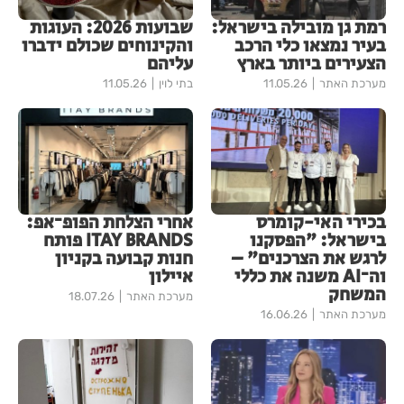
רמת גן מובילה בישראל:
שבועות 2026: העוגות
בעיר נמצאו כלי הרכב
והקינוחים שכולם ידברו
הצעירים ביותר בארץ
עליהם
מערכת האתר
11.05.26
בתי לוין
11.05.26
בכירי האי-קומרס
אחרי הצלחת הפופ־אפ:
בישראל: "הפסקנו
ITAY BRANDS פותח
לרגש את הצרכנים" –
חנות קבועה בקניון
וה־AI משנה את כללי
איילון
המשחק
מערכת האתר
18.07.26
מערכת האתר
16.06.26