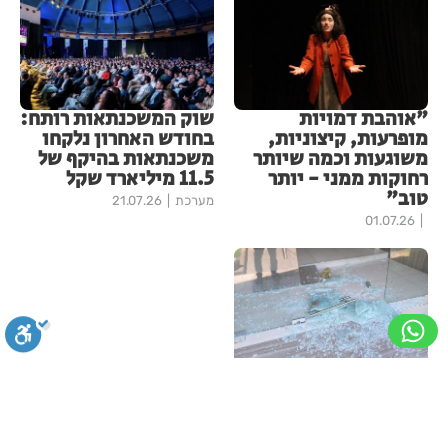
"אוהבת דמויות
שוק המשכנתאות רותח:
מופרעות, קיצוניות,
בחודש האחרון נלקחו
משוגעות וכמה שיותר
משכנתאות בהיקף של
רחוקות ממני - יותר
11.5 מיליארד שקל
טוב"
מערכת
21.07.26
01.07.26
פעם שנייה בתוך
שבועות: בית כנסת
ברמת גן הושחת,
סגירה
ביטול הבהובים
מונוכרום
ספיה
בעירייה מגנים בחריפות