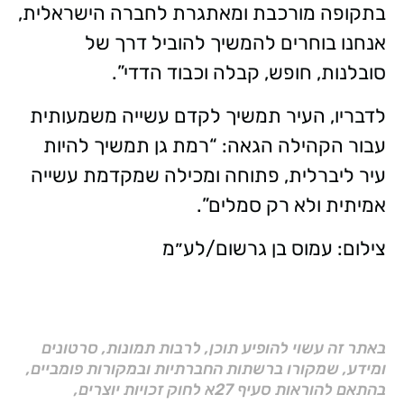
בתקופה מורכבת ומאתגרת לחברה הישראלית,
אנחנו בוחרים להמשיך להוביל דרך של
סובלנות, חופש, קבלה וכבוד הדדי”.
לדבריו, העיר תמשיך לקדם עשייה משמעותית
עבור הקהילה הגאה: “רמת גן תמשיך להיות
עיר ליברלית, פתוחה ומכילה שמקדמת עשייה
אמיתית ולא רק סמלים”.
צילום: עמוס בן גרשום/לע״מ
באתר זה עשוי להופיע תוכן, לרבות תמונות, סרטונים
ומידע, שמקורו ברשתות החברתיות ובמקורות פומביים,
בהתאם להוראות סעיף 27א לחוק זכויות יוצרים,