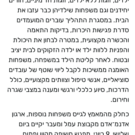
ילדים, זוגות ללא ילדים, זוגות חד מיניים, הורים
יחידנים וגם משפחות שילדיהן כבר עזבו את
הבית. במסגרת התהליך עוברים המועמדים
סדרת פגישות היכרות, בדיקות התאמה
והכשרה מקצועית, במטרה לבחון את היכולת
והפניות ללוות ילד או ילדה הזקוקים לבית יציב
ובטוח. לאחר קליטת הילד במשפחה, משפחות
האומנה ממשיכות לקבל ליווי שוטף של עובדים
סוציאליים, אנשי טיפול וצוותים מקצועיים, כולל
הדרכות, סיוע כלכלי ורגשי ומענה במצבי שגרה
וחירום.
כחלק מהמאמץ לגייס משפחות נוספות, ארגון
אדנמ־אדם מקבוצת עמל ומעבר יקיים ביום
שלישי, 9 ביוני, מפגש חשיפה מקוון ופתוח