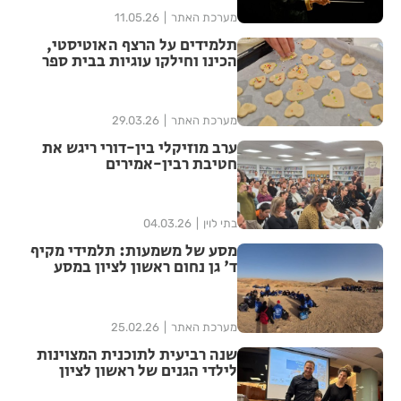
מערכת האתר
11.05.26
תלמידים על הרצף האוטיסטי,
הכינו וחילקו עוגיות בבית ספר
'שקמים' בראשון לציון
מערכת האתר
29.03.26
ערב מוזיקלי בין-דורי ריגש את
חטיבת רבין-אמירים
בתי לוין
04.03.26
מסע של משמעות: תלמידי מקיף
ד' גן נחום ראשון לציון במסע
ישראלי
מערכת האתר
25.02.26
שנה רביעית לתוכנית המצוינות
לילדי הגנים של ראשון לציון