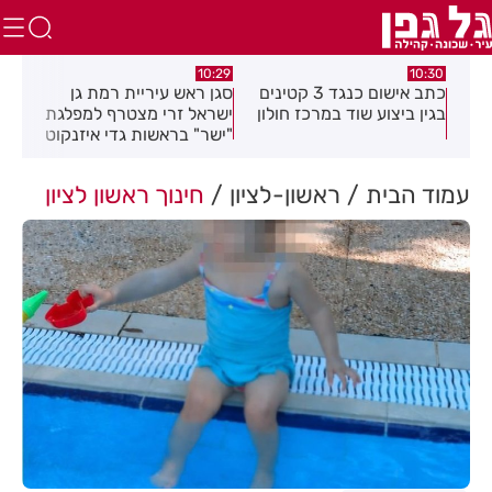
.26
10:29
10:30
טים
כתב אישום כנגד 3 קטינים
סגן ראש עיריית רמת גן
חוב
בגין ביצוע שוד במרכז חולון
ישראל זרי מצטרף למפלגת
חיי
"ישר" בראשות גדי איזנקוט
עמוד הבית
ראשון-לציון
חינוך ראשון לציון