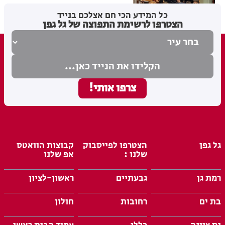
כל המידע הכי חם אצלכם בנייד
מערכת האתר
20.02.26
הצטרפו לרשימת התפוצה של גל גפן
גל גפן
הצטרפו לפייסבוק
קבוצות הוואטס
שלנו :
אפ שלנו
רמת גן
גבעתיים
ראשון-לציון
בת ים
רחובות
חולון