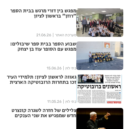
מפגש בין דורי מרגש בבית הספר
"רוזן" בראשון לציון
מערכת האתר
21.06.26
שבוע הספר בבית ספר שיבולים:
מפגש עם הסופר עוז בן יצחק
בתי לוין
15.06.26
גאווה לראשון לציון: תלמידי העיר
זכו בתחרות הרובוטיקה הארצית
וייצגו את ישראל בעולם
בתי לוין
11.05.26
צלילים של חזרה לשגרה קונצרט
חדש שמפגיש את שני הענקים
רוסיני - מנדלסון לערב שכולו
ניצחון הרוח