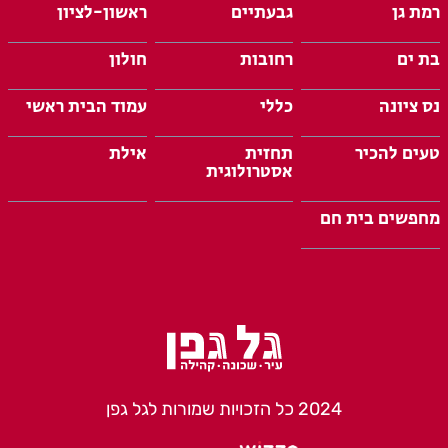
רמת גן
גבעתיים
ראשון-לציון
בת ים
רחובות
חולון
נס ציונה
כללי
עמוד הבית ראשי
טעים להכיר
תחזית
אילת
אסטרולוגית
מחפשים בית חם
2024 כל הזכויות שמורות לגל גפן