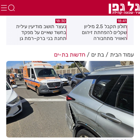
:49
18:30
18:41
חולון תקבל 2.5 מיליון
נעצר תושב מודיעין עילית
מקה
ת
שקלים להפחתת זיהום
בחשד שאיים על מפקד
לציו
האוויר מתחבורה
תחנת בני ברק–רמת גן
בקבוצת ווטסאפ
עמוד הבית
בת ים
חדשות בת-ים