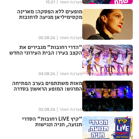
מערכת האתר
15:21
מופעים ללא הפסקה: מארינה
מקסימיליאן מגיעה לרחובות
במסגרת אירועי ״בימות פיס״
מערכת האתר
05.08.26
"הדרי רחובות" מגבירים את
הקצב בעיר: הבית העירוני החדש
לאומנויות הריקוד נפתח ברחובות
מערכת האתר
04.08.26
מאות משתתפים בערב הפתיחה
המרגש: המופע הראשון בסדרה
הנוסטלגית "שרים לך רחובות"
יצא לדרך בפעם ה-17
מערכת האתר
02.08.26
"קיץ LIVE רחובות" הסדרי
תנועה, חניה ונגישות