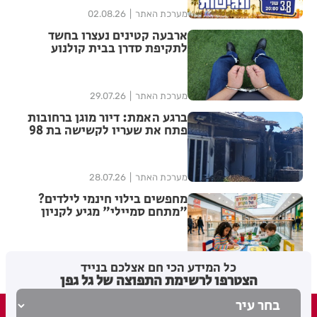
מערכת האתר
02.08.26
ארבעה קטינים נעצרו בחשד
לתקיפת סדרן בבית קולנוע
ברחובות – שוחררו למעצר בית
מערכת האתר
29.07.26
ברגע האמת: דיור מוגן ברחובות
פתח את שעריו לקשישה בת 98
שפונתה מביתה בעקבות שריפה
מערכת האתר
28.07.26
מחפשים בילוי חינמי לילדים?
"מתחם סמיילי" מגיע לקניון
עופר רחובות
מערכת האתר
21.07.26
כל המידע הכי חם אצלכם בנייד
הצטרפו לרשימת התפוצה של גל גפן