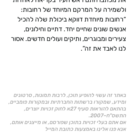
ולשמירה על המרקם המיוחד של רחובות:
“רחובות מיוחדת דווקא ביכולת שלה להכיל
אנשים שונים שחיים יחד. דתיים וחילונים,
צעירים ומבוגרים, ותיקים ועולים חדשים. אסור
לנו לאבד את זה”.
באתר זה עשוי להופיע תוכן, לרבות תמונות, סרטונים
ומידע, שמקורו ברשתות החברתיות ובמקורות פומביים,
בהתאם להוראות סעיף 27א לחוק זכויות יוצרים,
התשס"ח–2007.
אם אתם בעלי זכויות בתוכן שפורסם, או מייצגים אותם,
אנא פנו אלינו באמצעות כתובת המייל