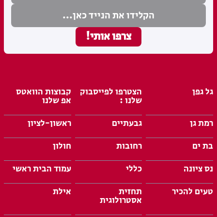
גל גפן
הצטרפו לפייסבוק
קבוצות הוואטס
שלנו :
אפ שלנו
רמת גן
גבעתיים
ראשון-לציון
בת ים
רחובות
חולון
נס ציונה
כללי
עמוד הבית ראשי
טעים להכיר
תחזית
אילת
אסטרולוגית