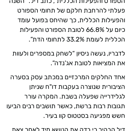
הספורט והפעילות הכללית”, כתב דיל. “השנה
פעלתי להרחבת חלקם של תחומי הספורט
והפעילות הכללית, כך שהיחס בפועל עומד
כיום על 66.8% לטובת הספורט והפעילות
הכללית לעומת 33.2% לתחומי הדת”.
לדבריו, נעשה ניסיון “לשחק במספרים ולעוות
את המציאות לטובת אג’נדה”.
אחד החלקים המרכזיים במכתב עסק בסערה
הציבורית שנוצרה בעקבות דו"ח שניתן
לגלידרייה שפעלה בשבת. המקרה עורר
תגובות רבות ברשת, כאשר תושבים רבים הביעו
חשש מפגיעה בסטטוס קוו בעיר.
דיל הבהיר כי בדק את הנושא מיד לאחר צאת