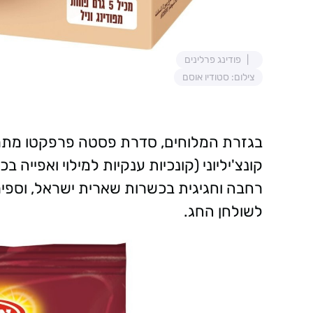
פודינג פרלינים
צילום: סטודיו אוסם
בגזרת המלוחים, סדרת פסטה פרפקטו מתרח
קונצ'יליוני (קונכיות ענקיות למילוי ואפיי
רחבה וחגיגית בכשרות שארית ישראל, וספיר
לשולחן החג.