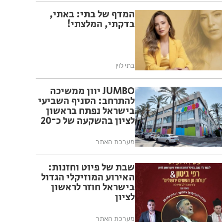
המדף של בתי: באתי,
בדקתי, המלצתי!
בתי לוין
JUMBO יוון ממשיכה
להתרחב: הסניף השביעי
בישראל נפתח בראשון
לציון בהשקעה של כ־20
מיליון שקל
מערכת האתר
שבת של פיוט וחזנות:
האירוע המוזיקלי הגדול
בישראל חוזר לראשון
לציון
מערכת האתר