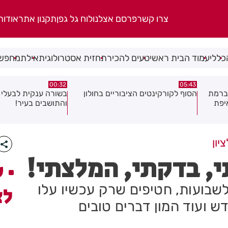
צרו קשר
פרסם אצלנו
לוח גל גפן
תקנון אתר
אודות
כללי
עמוד הבית ראשי
טעים להכיר
תחזית אסטרולוגית
אילת
מחפשי
06.08.26
00:32
ולון
בשורה ענקית לבעלי העסקים
תושב בת ים נעצר בח
והתושבים בעיר!
של צעירה בת 18
יון
, בדקתי, המלצתי!
ע
בועות, חטיפים שרק עכשיו עלו
לצ
 ועוד המון דברים טובים