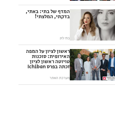
המדף של בתי: באתי,
בדקתי, המלצתי!
בתי לוין
ראשון לציון על המפה
האירופית: סוכנות
טויוטה ראשון לציון
זכתה בפרס Ichiban
היוקרתי למצוינות
בחוויית לקוח של טויוטה
מערכת האתר
אירופה