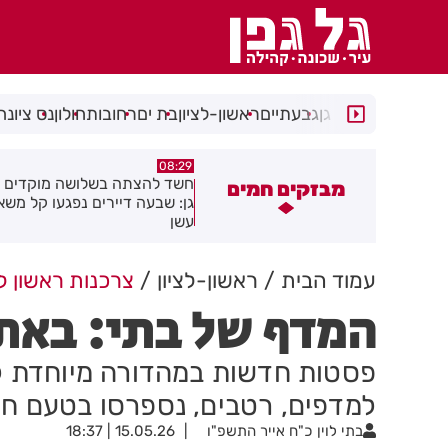
רמת גן
גבעתיים
ראשון-לציון
בת ים
רחובות
חולון
נס ציונה
05:43
08:29
שד להצתה בשלושה מוקדים ברמת
הסוף לקורקינטים הציבוריים בח
מבזקים חמים
ן: שבעה דיירים נפגעו קל משאיפת
שן
עמוד הבית
ראשון-לציון
צרכנות ראשון לצ
המדף של בתי: באתי
פסטות חדשות במהדורה מיוחדת לש
למדפים, רטבים, נספרסו בטעם חדש
בתי לוין
כ"ח אייר התשפ"ו
15.05.26 | 18:37