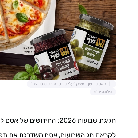
מאסטר שף משיק "עלי טורטייה בסיס לפיצה"
צילום: יח"צ
חגיגת שבועות 2026: החידושים של אסם לשולחן החג
לקראת חג השבועות, אסם משדרגת את תפרי