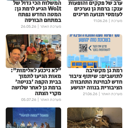
ערב של פקקים והופעות
המשלוח הכי גדול של
ענק: ברמת גן נערכים
Wolt הגיע לרמת גן:
לעומסי תנועה חריגים
המטה החדש נפתח
במתחם הבורסה
מערכת
11.06.26
מערכת האתר
26.05.26
רמת גן מקשיבה
"לא ניכנע לאלימות":
לתושבים: שיתוף ציבור
מאות הגיעו לתמוך
חדש לבחינת התחבורה
בבית הקפה 'בניטה'
הציבורית בנווה יהושע
ברמת גן לאחר שלושה
מקרי הצתה
מערכת האתר
21.06.26
מערכת האתר
05.07.26