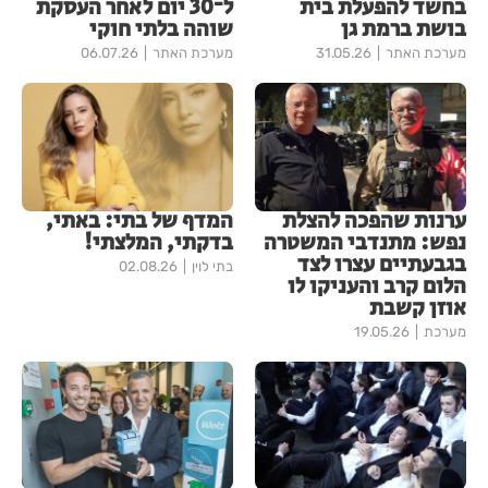
בחשד להפעלת בית
ל־30 יום לאחר העסקת
בושת ברמת גן
שוהה בלתי חוקי
מערכת האתר
31.05.26
מערכת האתר
06.07.26
ערנות שהפכה להצלת
המדף של בתי: באתי,
נפש: מתנדבי המשטרה
בדקתי, המלצתי!
בגבעתיים עצרו לצד
בתי לוין
02.08.26
הלום קרב והעניקו לו
אוזן קשבת
מערכת
19.05.26