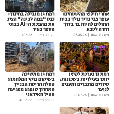
אחרי חילוץ מהשטחים:
רמת גן מובילה בחינוך:
עופר צבי נדיר נולד בבית
כנס “במה לבינה” הציג
החולים לחיות בר בדרך
את מהפכת ה-AI בבתי
חזרה לטבע
הספר בעיר
מערכת האתר
27.05.26
מערכת האתר
11.05.26
רמת גן נערכת לקיץ:
רמת גן ממשיכה
יותר פעילויות בשכונות,
בשיקום נזקי המלחמה:
סיורים מוגברים ומענים
החלה הריסת הבניין
לנוער
האחרון שנפגע מפגיעת
הטיל האיראני
מערכת האתר
12.07.26
מערכת האתר
07.06.26