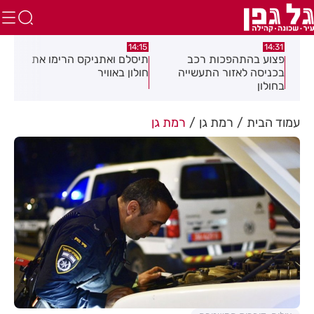
58
13:05
14:15
תיסלם ואתניקס הרימו את
פצוע בתאונת אופנוע במרכז
גו
ה
חולון באוויר
חולון
עמוד הבית
רמת גן
רמת גן