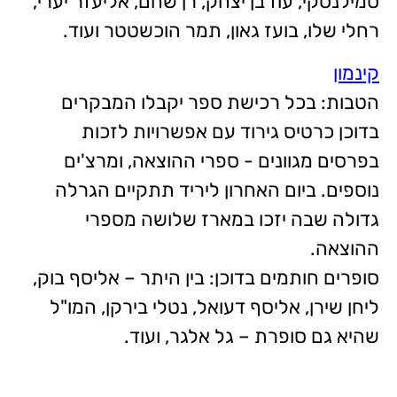
סמילנסקי, עוז בן יצחק, רן שחם, אליעזר יערי,
רחלי שלו, בועז גאון, תמר הוכשטטר ועוד.
קינמון
הטבות: בכל רכישת ספר יקבלו המבקרים
בדוכן כרטיס גירוד עם אפשרויות לזכות
בפרסים מגוונים - ספרי ההוצאה, ומרצ'ים
נוספים. ביום האחרון ליריד תתקיים הגרלה
גדולה שבה יזכו במארז שלושה מספרי
ההוצאה.
סופרים חותמים בדוכן: בין היתר – אליסף בוק,
ליחן שירן, אליסף דעואל, נטלי בירקן, המו"ל
שהיא גם סופרת – גל אלגר, ועוד.