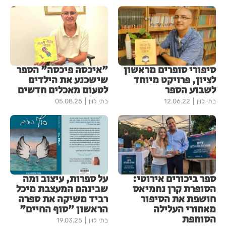
סיפורי סופרים מראשון
"איכסה פיכסה" הספר
לציון, פרויקט מיוחד
שישכנע את הילדים
לשבוע הספר
לטעום מאכלים חדשים
בתי לוין
12.06.22
בתי לוין
05.08.25
ספר ביכורים אירוטי:
על ספרות, עיצוב ומה
הסופרת קרן נחמיאס
שבינהם המעצבת מיכל
חושפת את הסיפור
רביד משיקה את ספרה
מאחורי העלילה
הראשון "סוף החיים"
הסוחפת
בתי לוין
19.03.25