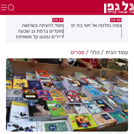
:43
08:29
08:58
רכז
גופה נפלטה אל חוף בת ים
חשד להצתה בשלושה
הסו
מוקדים ברמת גן: שבעה
בחו
דיירים נפגעו קל משאיפת
עשן
עמוד הבית
כללי
ספרים