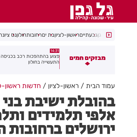
רמת גן
גבעתיים
ראשון-לציון
בת ים
רחובות
חולון
נס ציונה
14:15
14:31
צוע בהתהפכות רכב בכניסה לאזור
תיסלם ואתניקס הרימו את חולון
מבזקים חמים
תעשייה בחולון
באוויר
עמוד הבית
ראשון-לציון
חדשות ראשון-לצ
בהובלת ישיבת בני ע
אלפי תלמידים ותלמ
ירושלים ברחובות ה