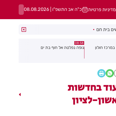
כ"ה אב התשפ"ו | 08.08.2026
מדיניות פרטיות
ם בית חם
05:43
08:29
ת ים
חשד להצתה בשלושה מוקדים ברמת
הסוף לקורקי
גן: שבעה דיירים נפגעו קל משאיפת
עשן
וד בחדשות
שון-לציון