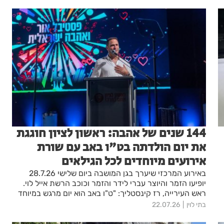
144 שנים של אהבה: ראשון לציון חוגגת
את יום הולדתה בט"ו באב עם שורת
אירועים מיוחדים לכל הגילאים
באירוע המרכזי שיערך בגן המושבה ביום שלישי 28.7.26
יופיעו הזמר והיוצר עברי לידר והזמר וכוכב הרשת אייל לוי.
ראש העירייה, רז קינסטליך: "ט"ו באב הוא יום מרגש במיוחד
עבורנו - היום שבו נוסדה העיר האהובה שלנו, ראשון לציון,
בתי לוין
22.07.26
בשנת 1882"