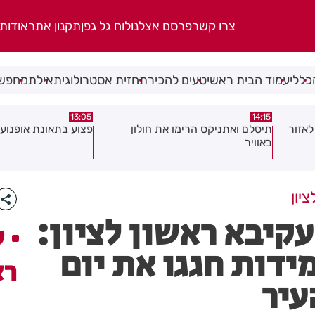
צרו קשר
פרסם אצלנו
לוח גל גפן
תקנון אתר
אודות
כללי
עמוד הבית ראשי
טעים להכיר
תחזית אסטרולוגית
אילת
מחפשי
08:58
13:05
פצוע בתאונת אופנוע במרכז חולון
גופה נפלטה אל חוף ב
יון
קיבא ראשון לציון:
ע
ידות חגגו את יום
רא
עיר