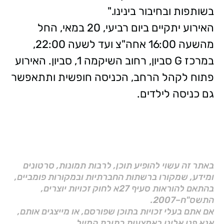
בשותפות ובחיבור בינינו."
האירוע יתקיים ביום רביעי, 20 במאי, החל
מהשעה 16:00 אחה"צ ועד לשעה 22:00,
במרכז G סביון, רחוב השיקמה 1, סביון. האירוע
פתוח לקהל הרחב, הכניסה חופשית ותתאפשר
גם כניסה לילדים.
באתר זה עשוי להופיע תוכן, לרבות תמונות, סרטונים
ומידע, שמקורו ברשתות החברתיות ובמקורות פומביים,
בהתאם להוראות סעיף 27א לחוק זכויות יוצרים,
התשס"ח–2007.
אם אתם בעלי זכויות בתוכן שפורסם, או מייצגים אותם,
אנא פנו אלינו באמצעות כתובת המייל