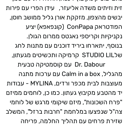
זית וזיתים משדה אליעזר, עידן הפרי עם פירות
יבשים מהצפון, מזקקת אורן גליל ממושב חוסן,
הפודטראק ConPapa (קונפאפא) יציע
נקניקיות וקריספי נאגטס ממרום הגולן.
בנוסף, יתארחו ביריד דוכנים עם מתנות לחג
שלSTUDIO LIL קרמיקה ותכשיטים מגעתון,
Dr. Dabour עם קוסמטיקה טבעית
מהגליל, Calm in a box עם ערכות מתנה
מעוצבות לבית מכפר ורדים, MYLINA - עבודות
יד מהטבע מקיבוץ געתון. כמו כן, לוחמים ממיזם
"פרח השכונות", מיזם שיקומי מרגש של לוחמי
צה"ל שנפצעו במלחמת "חרבות ברזל", המשלב
שזירת פרחים עם תהליך החלמה, פריחה