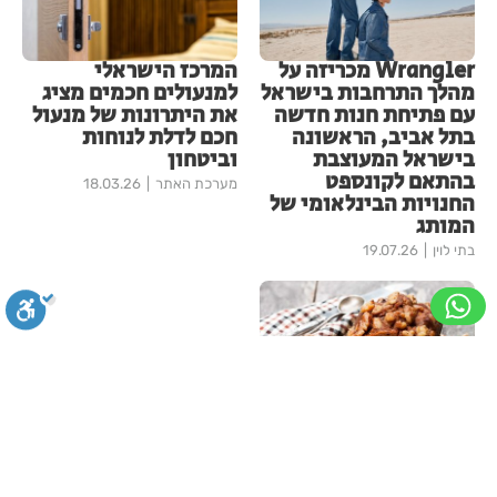
Wrangler מכריזה על
המרכז הישראלי
מהלך התרחבות בישראל
למנעולים חכמים מציג
עם פתיחת חנות חדשה
את היתרונות של מנעול
בתל אביב, הראשונה
חכם לדלת לנוחות
בישראל המעוצבת
וביטחון
בהתאם לקונספט
מערכת האתר
18.03.26
החנויות הבינלאומי של
המותג
בתי לוין
19.07.26
סגירה
ביטול הבהובים
מונוכרום
ספיה
ט״ו בשבט הכי טעים
שיש הקולקציה החגיגית
של מאפה נאמן לחג
האילנות 2026
ניגודיות גבוהה
שחור צהוב
היפוך צבעים
הדגשת כותרות