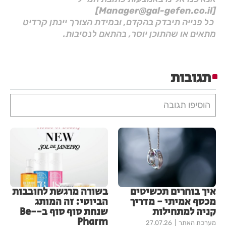
[Manager@gal-gefen.co.il]
כל פנייה תיבדק בהקדם, ובמידת הצורך יינתן קרדיט
מתאים או שהתוכן יוסר, בהתאם לנסיבות.
תגובות
הוסיפו תגובה
איך בוחרים תכשיטים
בשורה מרגשת לחובבות
מכסף אמיתי - מדריך
הביוטי: זה המותג
קניה למתחילות
שנחת סוף סוף ב-Be-
Pharm
מערכת האתר
27.07.26