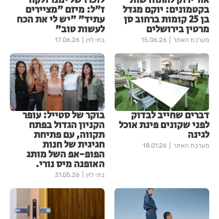
אור ירוק להתחדשות
לזכרו של ימנו זלקה
בקטמונים: יוקם מגדל
ז"ל: מיזם "מציירים
בן 25 קומות ברחוב סן
עתיד" "יש לי את הכח
מרטין בירושלים
לעשות טוב"
מערכת האתר
15.06.26
בתי לוין
17.06.26
דברים שחייב לבדוק
בוקר של סטייל: עופר
לפני שקונים פינת אוכל
הקניון הגדול בפתח
לגינה
תקווה, עם פתיחת
חגיגית של חנות
מערכת האתר
18.01.26
הפופ-אפ השל מותג
האופנה מיס נורי.
בתי לוין
31.05.26