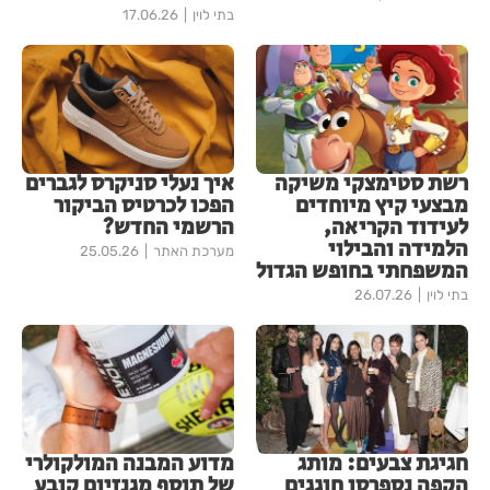
בתי לוין
17.06.26
רשת סטימצקי משיקה
איך נעלי סניקרס לגברים
מבצעי קיץ מיוחדים
הפכו לכרטיס הביקור
לעידוד הקריאה,
הרשמי החדש?
הלמידה והבילוי
מערכת האתר
25.05.26
המשפחתי בחופש הגדול
בתי לוין
26.07.26
חגיגת צבעים: מותג
מדוע המבנה המולקולרי
הקפה נספרסו חוגגים
של תוסף מגנזיום קובע