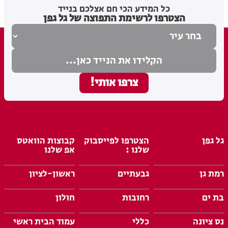
בתי לוין
05.08.26
כל המידע הכי חם אצלכם בנייד
הצטרפו לרשימת התפוצה של גל גפן
גל גפן
הצטרפו לפייסבוק
קבוצות הוואטס
שלנו :
אפ שלנו
רמת גן
גבעתיים
ראשון-לציון
בת ים
רחובות
חולון
נס ציונה
כללי
עמוד הבית ראשי