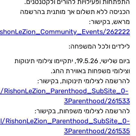
התפתחות ופעילויות להורים ולקטנטנים.
הכניסה ללא תשלום אך מותנית בהרשמה
מראש, בקישור:
il/RishonLeZion_Community_Events/262222
לילדים ולכל המשפחה:
ביום שלישי, 19.5.26, יתקיימו צילומי תינוקות
וצילומי משפחות באווירת החג.
להרשמה לצילומי תינוקות, בקישור:
i.il/RishonLeZion_Parenthood_SubSite_0-
3Parenthood/261533
להרשמה לצילומי משפחות, בקישור:
ni.il/RishonLeZion_Parenthood_SubSite_0-
3Parenthood/261535