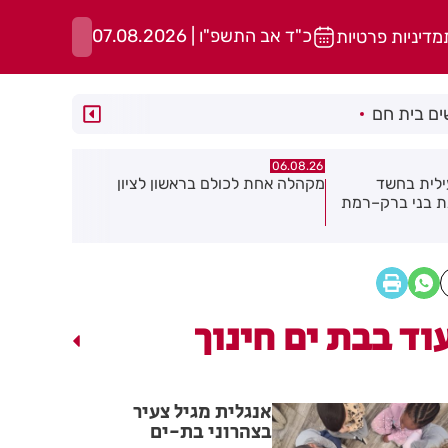
כ"ד אב התשפ"ו | 07.08.2026
מדיניות פרטיות
ם בית חם
06.08.26
06.08.26
אשון לציון
תושב חולון נעדר כבר שבועיים
"הרצל שמח 
יוצאת ביוז
במרכז העי
וד בבת ים חינוך
אנגלית מגיל צעיר
בצהרוני בת-ים