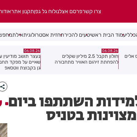
צרו קשר
פרסם אצלנו
לוח גל גפן
תקנון אתר
אודות
כללי
עמוד הבית ראשי
טעים להכיר
תחזית אסטרולוגית
אילת
מחפשי
06.08.26
06.08.26
נעצר תושב מודיעין עילית בחשד
מקהלה אחת לכולם בר
ה
שאיים על מפקד תחנת בני ברק–רמת
גן בקבוצת ווטסאפ
מידות השתתפו ביום
ע
צוינות בטניס