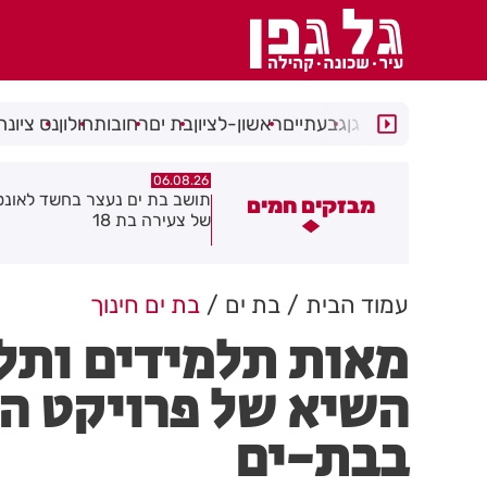
רמת גן
גבעתיים
ראשון-לציון
בת ים
רחובות
חולון
נס ציונה
06.08.26
06.08.26
ושב בת ים נעצר בחשד לאונס אלים
חולון תקבל 2.5 מיליון שקלים
מבזקים חמים
ל צעירה בת 18
להפחתת זיהום האוויר מתחבור
עמוד הבית
בת ים
בת ים חינוך
מאות תלמידים ותל
השיא של פרויקט המ
בבת-ים