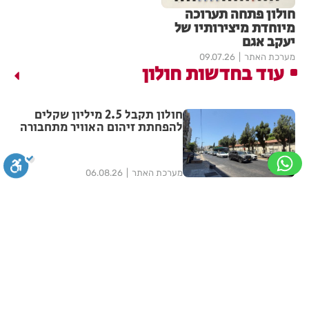
חולון פתחה תערוכה
מיוחדת מיצירותיו של
יעקב אגם
מערכת האתר
09.07.26
עוד בחדשות חולון
חולון תקבל 2.5 מיליון שקלים
להפחתת זיהום האוויר מתחבורה
מערכת האתר
06.08.26
תושב חולון נעדר כבר שבועיים
סגירה
ביטול הבהובים
מונוכרום
ספיה
מערכת האתר
06.08.26
מבצע עיקור וסירוס חתולי רחוב
ניגודיות גבוהה
שחור צהוב
היפוך צבעים
הדגשת כותרות
בחולון