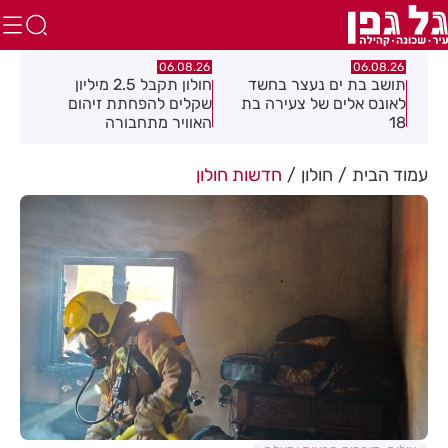
26
06.08.26
06.08.26
ד
חולון תקבל 2.5 מיליון
נעצר תושב מודיעין עילית
מק
בת
שקלים להפחתת זיהום
בחשד שאיים על מפקד
לצ
האוויר מתחבורה
תחנת בני ברק–רמת גן
בקבוצת ווטסאפ
עמוד הבית
חולון
חדשות חולון