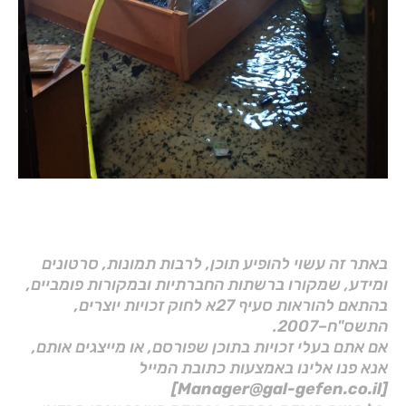
באתר זה עשוי להופיע תוכן, לרבות תמונות, סרטונים
ומידע, שמקורו ברשתות החברתיות ובמקורות פומביים,
בהתאם להוראות סעיף 27א לחוק זכויות יוצרים,
התשס"ח–2007.
אם אתם בעלי זכויות בתוכן שפורסם, או מייצגים אותם,
אנא פנו אלינו באמצעות כתובת המייל
[Manager@gal-gefen.co.il]