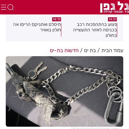
:05
14:15
14:31
מה
פצוע בהתהפכות רכב
תיסלם ואתניקס הרימו את
פצו
בכניסה לאזור התעשייה
חולון באוויר
חול
בחולון
עמוד הבית
בת ים
חדשות בת-ים