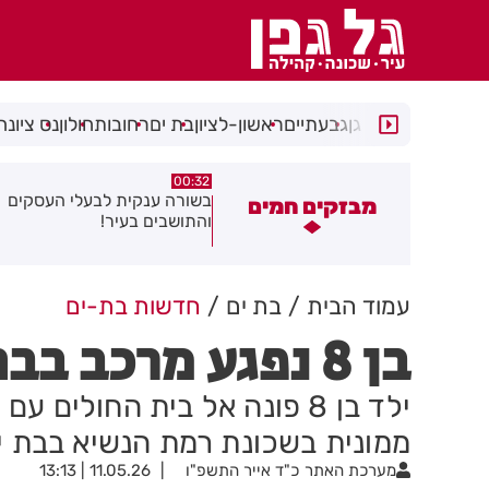
רמת גן
גבעתיים
ראשון-לציון
בת ים
רחובות
חולון
נס ציונה
06.08.26
00:32
שורה ענקית לבעלי העסקים
תושב בת ים נעצר בחשד לאונס
מבזקים חמים
התושבים בעיר!
של צעירה בת 18
עמוד הבית
בת ים
חדשות בת-ים
בן 8 נפגע מרכב בבת ים
ילד בן 8 פונה אל בית החולי
ממונית בשכונת רמת הנשיא בבת י
מערכת האתר
כ"ד אייר התשפ"ו
11.05.26 | 13:13