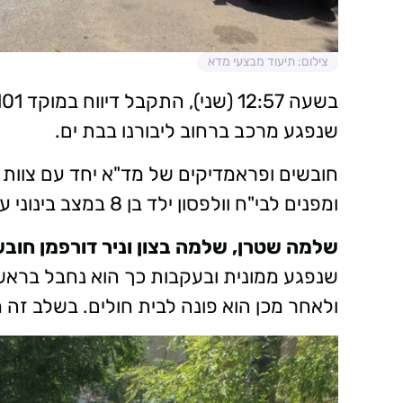
צילום: תיעוד מבצעי מדא
שנפגע מרכב ברחוב ליבורנו בבת ים.
חובשים ופראמדיקים של מד"א יחד עם צוות ר
ומפנים לבי"ח וולפסון ילד בן 8 במצב בינוני עם חבלה רב מערכתית.
שלמה שטרן, שלמה בצון וניר דורפמן חובש
שנפגע ממונית ובעקבות כך הוא נחבל בראשו ו
ולאחר מכן הוא פונה לבית חולים. בשלב זה מצ