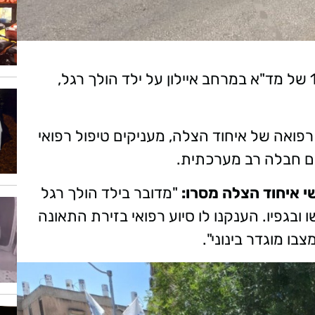
בשעה 12:57 (שני), התקבל דיווח במוקד 101 של מד"א במרחב איילון על ילד הולך רגל,
פואה של איחוד הצלה, מעניקים טיפול רפואי
י איחוד הצלה מסרו:
"מדובר בילד הולך רגל
בגפיו. הענקנו לו סיוע רפואי בזירת התאונה
בו מוגדר בינוני".