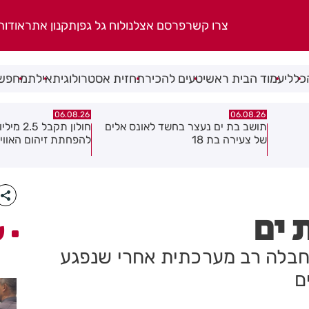
צרו קשר
פרסם אצלנו
לוח גל גפן
תקנון אתר
אודות
כללי
עמוד הבית ראשי
טעים להכיר
תחזית אסטרולוגית
אילת
מחפשי
06.08.26
06.08.26
 אלים
חולון תקבל 2.5 מיליון שקלים
נעצר תושב מודיעין ע
להפחתת זיהום האוויר מתחבורה
שאיים על מפקד תחנ
גן בקבוצת ווטסאפ
ע
ם עם חבלה רב מערכתית אחרי שנפגע
ם