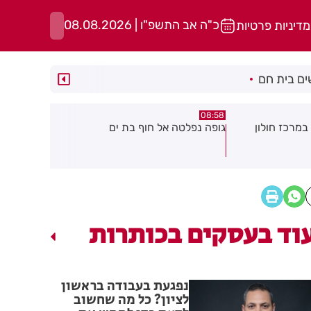
כ"ה אב התשפ"ו | 08.08.2026
מדיניות פרטיות
ם בית חם
05:43
08:29
ת ים
חשד להצתה בשלושה מוקדים ברמת
הסוף לקורקי
גן: שבעה דיירים נפגעו קל משאיפת
עשן
וד בעסקים בכותרות
נפגעת בעבודה בראשון
לציון? כל מה שחשוב