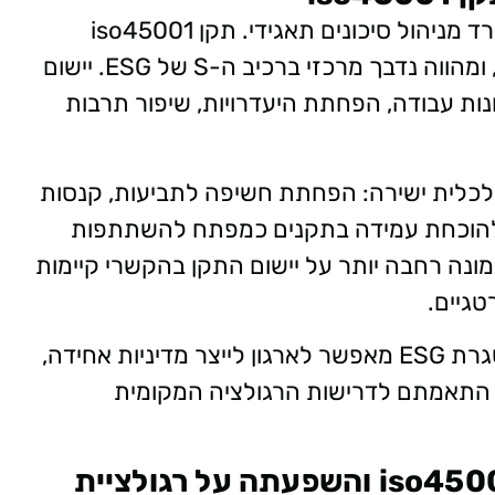
ניהול סיכוני ESG נתפס כיום כחלק בלתי נפרד מניהול סיכונים תאגידי. תקן iso45001
מתמקד בניהול בטיחות ובריאות תעסוקתית, ומהווה נדבך מרכזי ברכיב ה-S של ESG. יישום
ות עבודה, הפחתת היעדרויות, שיפור תרבות
לכלית ישירה: הפחתת חשיפה לתביעות, קנסות
ים להוכחת עמידה בתקנים כמפתח להשתתפות
ונה רחבה יותר על יישום התקן בהקשרי קיימות
טגיים.
שילוב ניהול בטיחות, סביבה ואיכות תחת מסגרת ESG מאפשר לארגון לייצר מדיניות אחידה,
ך התאמתם לדרישות הרגולציה המקומית
הסמכת ארגונים לתקן iso4500114001 והשפעתה על רגולציית