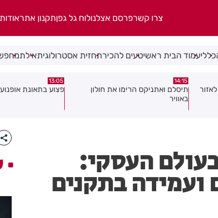
צרו קשר
פרסם אצלנו
לוח גל גפן
תקנון אתר
אודות
כללי
עמוד הבית ראשי
טעים להכיר
תחזית אסטרולוגית
אילת
מחפשי
08:58
13:05
פצוע בתאונת אופנוע במרכז חולון
גופה נפלטה אל חוף ב
בעולם העסקי:
ע
ם ועמידה בתקנים