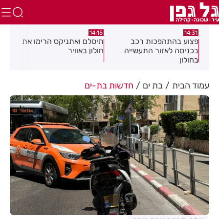
:05
14:15
14:31
מה
פצוע בהתהפכות רכב
תיסלם ואתניקס הרימו את
פצו
בכניסה לאזור התעשייה
חולון באוויר
חול
בחולון
עמוד הבית
בת ים
חדשות בת-ים