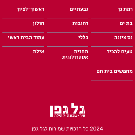
רמת גן
גבעתיים
ראשון-לציון
בת ים
רחובות
חולון
נס ציונה
כללי
עמוד הבית ראשי
טעים להכיר
תחזית
אילת
אסטרולוגית
מחפשים בית חם
2024 כל הזכויות שמורות לגל גפן